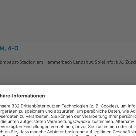
M, 4-0
: ebmpapst-Stadion am Hammerbach Landshut, Spielinfo: k.A., Zus