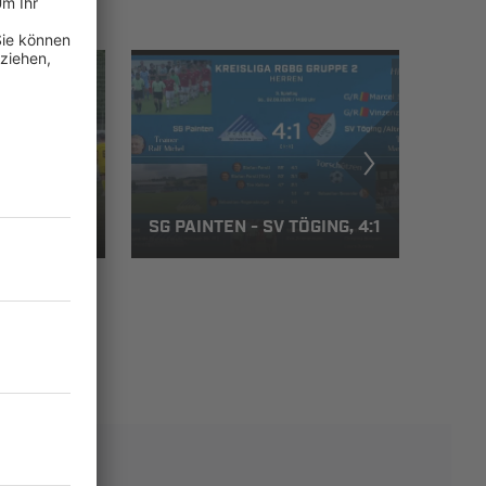
AUSEN - S
SG PAINTEN - SV TÖGING, 4:1