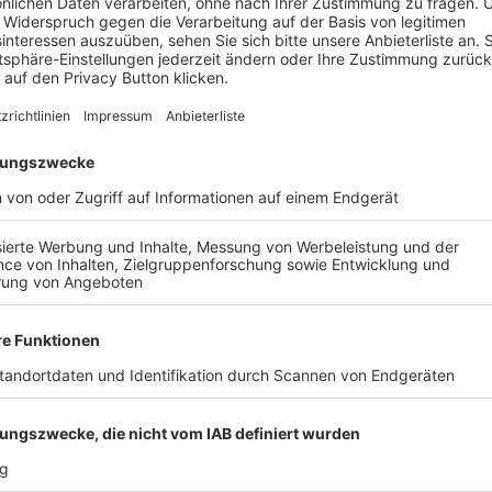
C LICHTENFELS - TSV
FC GRÜN-WEISS ICHENH
ROSSENFELD, 1-2
V WALDSTETTEN
ALLE VIDEOS