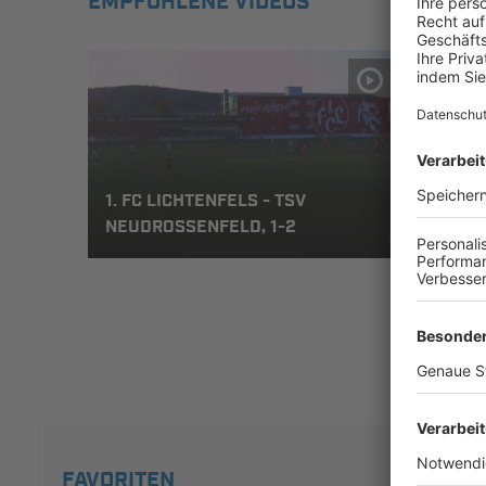
EMPFOHLENE VIDEOS
1. FC LICHTENFELS - TSV
1. F
NEUDROSSENFELD, 1-2
NEUD
FAVORITEN