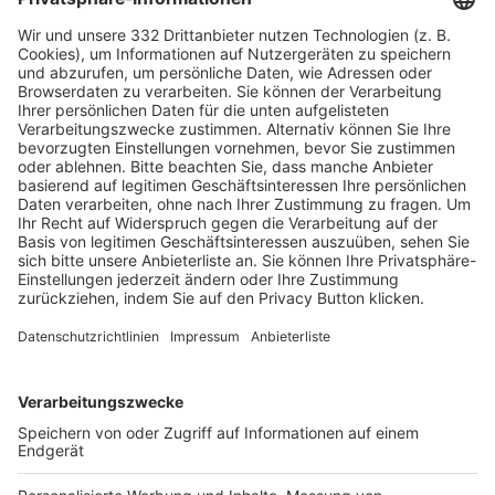
HÄUFIG BESUCHTE SEITEN
Pässe und Vereinswechsel
Trainerausbildung
Schulungsangebot Vereinsmitarbeiter
BFV-Geschäftsstellen
Trainerbörse
Login SpielPlus
FOLGE DEM BFV
TOP-VEREINE