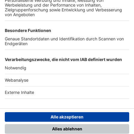
TOP-PARTNER
SFV
DFB
UEFA
FIFA
Nutzungsbedingungen
Datenschutz
Impressum