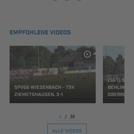
INFOTHEK
SPIELPLUS
EMPFOHLENE VIDEOS
(SG 1) SPV
SPVGG WIESENBACH - TSV
BEHLINGEN-
ZIEMETSHAUSEN, 3-1
OBERROTH,
1
/
20
ALLE VIDEOS