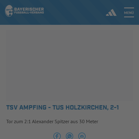
MENÜ
Jetzt einloggen
ERGEBNISSE & WETTBEWERBE
NEUIGKEITEN
SPIELBETRIEB & VERBANDSLEBEN
AUSBILDUNG & FÖRDERUNG
TSV AMPFING - TUS HOLZKIRCHEN, 2-1
DER VERBAND
Tor zum 2:1 Alexander Spitzer aus 30 Meter