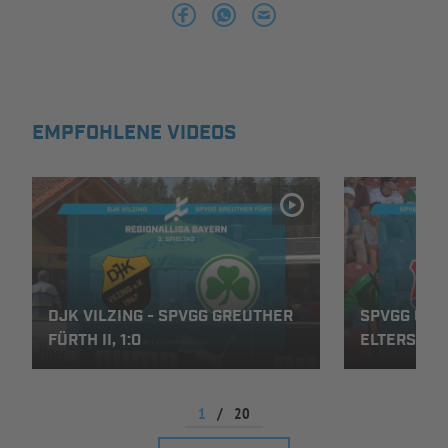
INFOTHEK
SPIELPLUS
EMPFOHLENE VIDEOS
DJK VILZING - SPVGG GREUTHER
SPVGG UNT
FÜRTH II, 1:0
ELTERSDORF
1
/
20