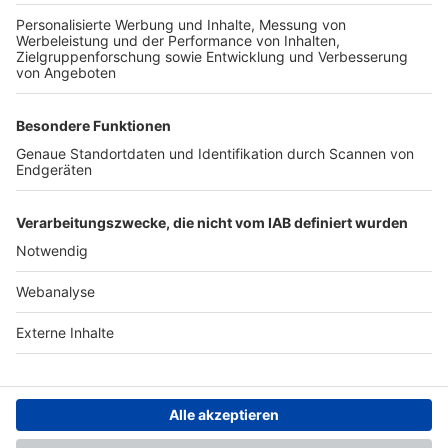
TOP-PARTNER
SFV
DFB
UEFA
FIFA
Nutzungsbedingungen
Datenschutz
Impressum