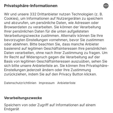
HÄUFIG BESUCHTE SEITEN
Pässe und Vereinswechsel
Trainerausbildung
Schulungsangebot Vereinsmitarbeiter
BFV-Geschäftsstellen
Trainerbörse
Login SpielPlus
FOLGE DEM BFV
TOP-VEREINE