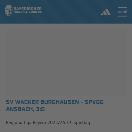
MENÜ
Jetzt einloggen
ERGEBNISSE & WETTBEWERBE
NEUIGKEITEN
SPIELBETRIEB & VERBANDSLEBEN
AUSBILDUNG & FÖRDERUNG
SV WACKER BURGHAUSEN - SPVGG
ANSBACH, 3:0
DER VERBAND
Regionalliga Bayern 2025/26 33. Spieltag