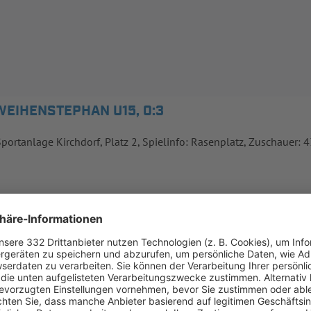
WEIHENSTEPHAN U15, 0:3
Sportanlage Kirchdorf, Platz 2, Spielinfo: Rasenplatz, Zuschauer: 