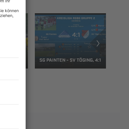
AUSEN - S
SG PAINTEN - SV TÖGING, 4:1