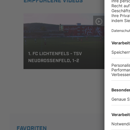
EMPFOHLENE VIDEOS
1. FC LICHTENFELS - TSV
1. F
NEUDROSSENFELD, 1-2
NEUD
FAVORITEN