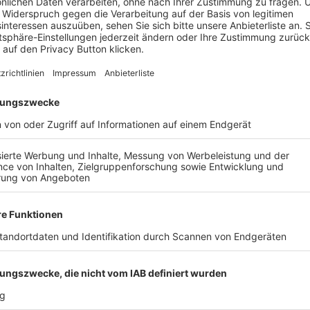
C LICHTENFELS - TSV
FC GRÜN-WEISS ICHENH
ROSSENFELD, 1-2
V WALDSTETTEN
ALLE VIDEOS