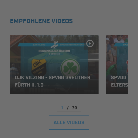
INFOTHEK
SPIELPLUS
EMPFOHLENE VIDEOS
DJK VILZING - SPVGG GREUTHER
SPVGG UNT
FÜRTH II, 1:0
ELTERSDORF
1
/
20
ALLE VIDEOS