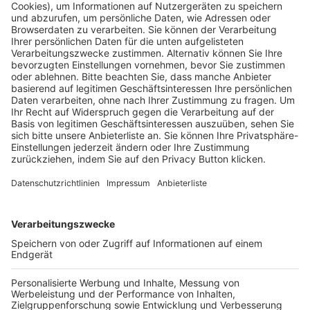
Pässe und Vereinswechsel
Trainerausbildung
Schulungsangebot Vereinsmitarbeiter
BFV-Geschäftsstellen
Trainerbörse
Login SpielPlus
FOLGE DEM BFV
TOP-VEREINE