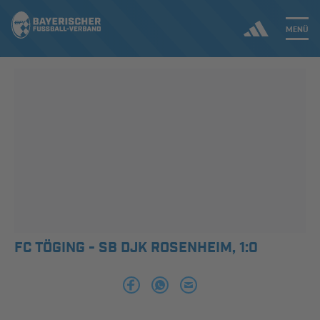
MENÜ
Jetzt einloggen
ERGEBNISSE & WETTBEWERBE
NEUIGKEITEN
SPIELBETRIEB & VERBANDSLEBEN
AUSBILDUNG & FÖRDERUNG
FC TÖGING - SB DJK ROSENHEIM, 1:0
DER VERBAND