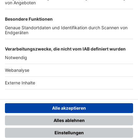
TOP-PARTNER
SFV
DFB
UEFA
FIFA
Nutzungsbedingungen
Datenschutz
Impressum