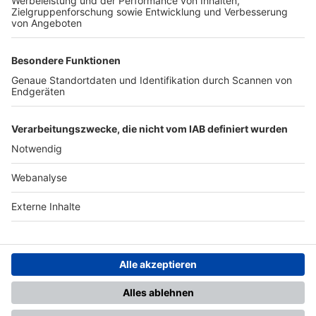
TOP-PARTNER
SFV
DFB
UEFA
FIFA
Nutzungsbedingungen
Datenschutz
Impressum