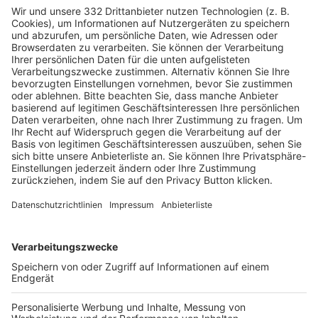
HÄUFIG BESUCHTE SEITEN
Pässe und Vereinswechsel
Trainerausbildung
Schulungsangebot Vereinsmitarbeiter
BFV-Geschäftsstellen
Trainerbörse
Login SpielPlus
FOLGE DEM BFV
TOP-VEREINE