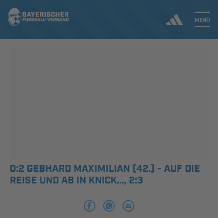
MENÜ
Jetzt einloggen
ERGEBNISSE & WETTBEWERBE
NEUIGKEITEN
SPIELBETRIEB & VERBANDSLEBEN
AUSBILDUNG & FÖRDERUNG
0:2 GEBHARD MAXIMILIAN (42.) - AUF DIE
REISE UND AB IN KNICK..., 2:3
DER VERBAND