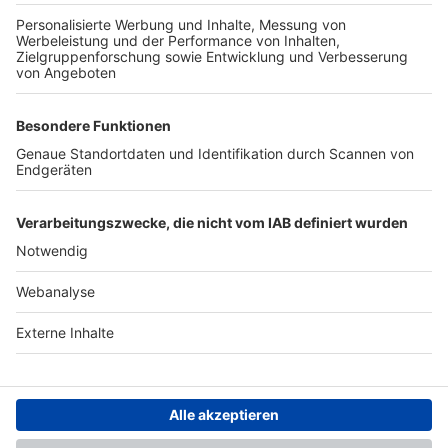
TOP-PARTNER
SFV
DFB
UEFA
FIFA
Nutzungsbedingungen
Datenschutz
Impressum