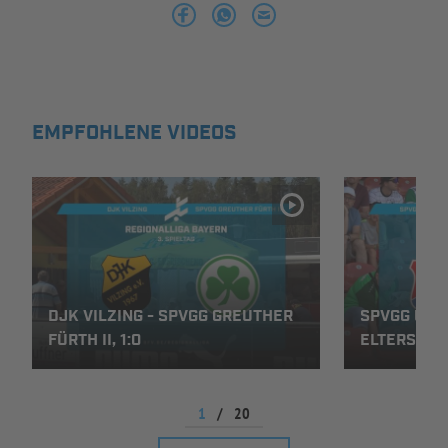
INFOTHEK
SPIELPLUS
EMPFOHLENE VIDEOS
DJK VILZING - SPVGG GREUTHER
SPVGG UNT
FÜRTH II, 1:0
ELTERSDORF
1
/
20