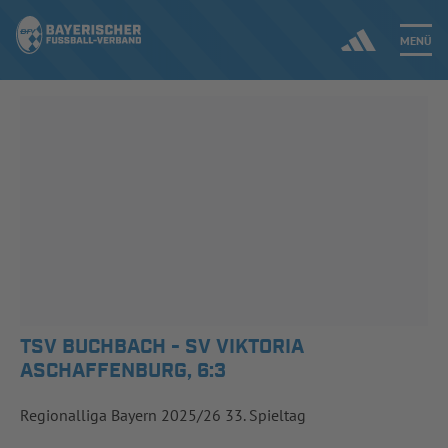
MENÜ
Jetzt einloggen
ERGEBNISSE & WETTBEWERBE
NEUIGKEITEN
SPIELBETRIEB & VERBANDSLEBEN
AUSBILDUNG & FÖRDERUNG
TSV BUCHBACH - SV VIKTORIA
ASCHAFFENBURG, 6:3
DER VERBAND
Regionalliga Bayern 2025/26 33. Spieltag