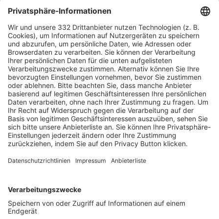
HÄUFIG BESUCHTE SEITEN
Pässe und Vereinswechsel
Trainerausbildung
Schulungsangebot Vereinsmitarbeiter
BFV-Geschäftsstellen
Trainerbörse
Login SpielPlus
FOLGE DEM BFV
TOP-VEREINE