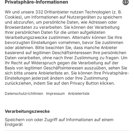
HÄUFIG BESUCHTE SEITEN
Pässe und Vereinswechsel
Trainerausbildung
Schulungsangebot Vereinsmitarbeiter
BFV-Geschäftsstellen
Trainerbörse
Login SpielPlus
FOLGE DEM BFV
TOP-VEREINE