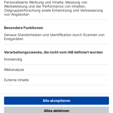
TOP-PARTNER
SFV
DFB
UEFA
FIFA
Nutzungsbedingungen
Datenschutz
Impressum