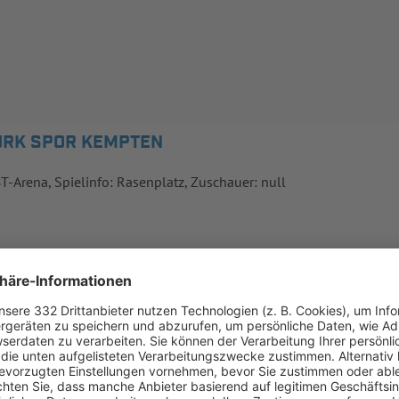
TÜRK SPOR KEMPTEN
BT-Arena, Spielinfo: Rasenplatz, Zuschauer: null