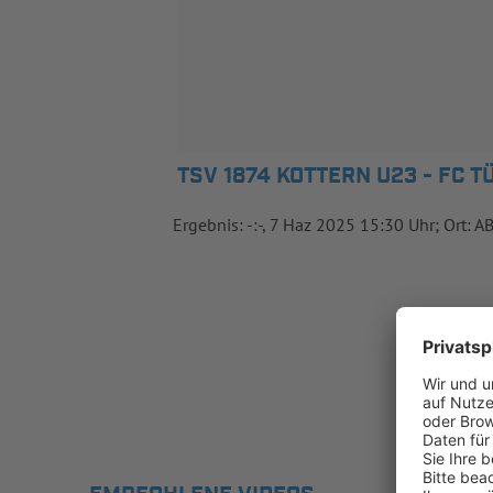
TSV 1874 KOTTERN U23 - FC 
Ergebnis: -:-, 7 Haz 2025 15:30 Uhr; Ort: A