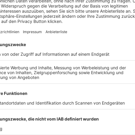
CHALDING-HEINING - FC
SV SCHALDING-HEINING
NSRIED, 1-4
PIPINSRIED, 1-4
ALLE VIDEOS