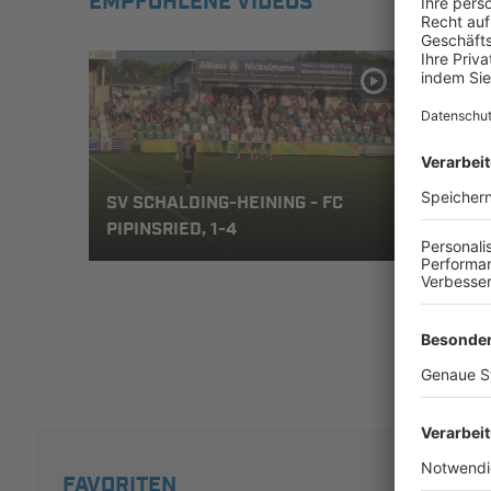
EMPFOHLENE VIDEOS
SV SCHALDING-HEINING - FC
SV S
PIPINSRIED, 1-4
PIPI
FAVORITEN