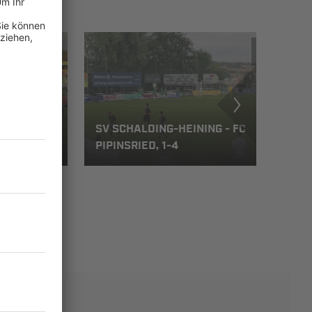
 - FC
SV SCHALDING-HEINING - FC
PIPINSRIED, 1-4