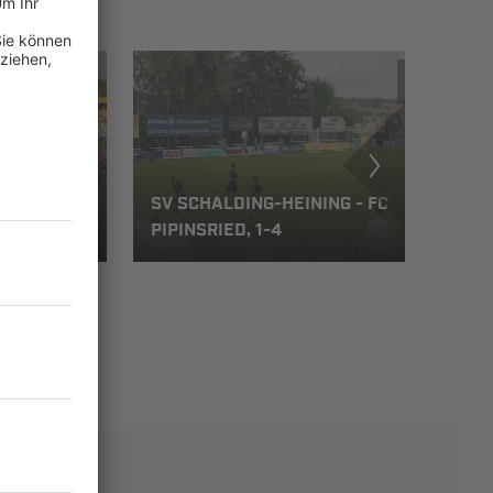
 - FC
SV SCHALDING-HEINING - FC
PIPINSRIED, 1-4