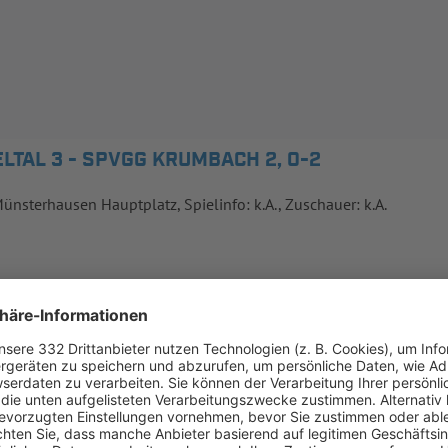
TAL 3 - SPVGG KRUMBACH 2, 0-2
Münsterhausen Hauptplatz, Spielinfo: k.A., Zuschauer: k.A.