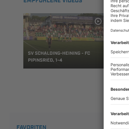
EMPFOHLENE VIDEOS
SV SCHALDING-HEINING - FC
SV S
PIPINSRIED, 1-4
PIPI
FAVORITEN