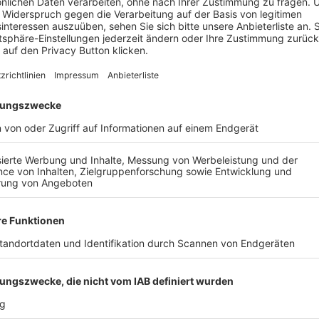
CHALDING-HEINING - FC
SV SCHALDING-HEINING
NSRIED, 1-4
PIPINSRIED, 1-4
ALLE VIDEOS