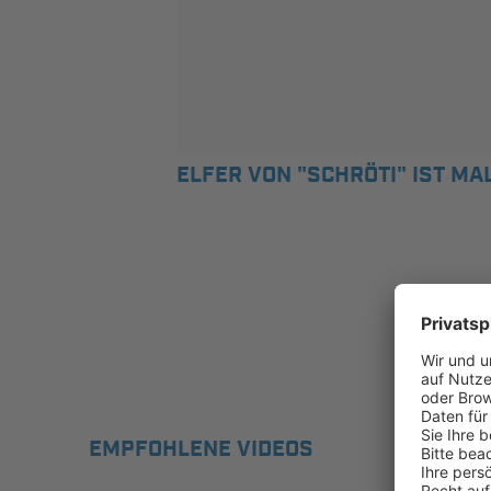
ELFER VON "SCHRÖTI" IST MAL D
EMPFOHLENE VIDEOS