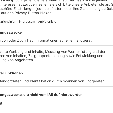
C LICHTENFELS - TSV
1. FC LICHTENFELS - T
ROSSENFELD, 1-2
NEUDROSSENFELD, 1-
ALLE VIDEOS
Nach der Registrierung kannst du dir Favoriten setzen. So bist du ganz nah an deinen Li
Ligen, die dann direkt hier angezeigt werden.