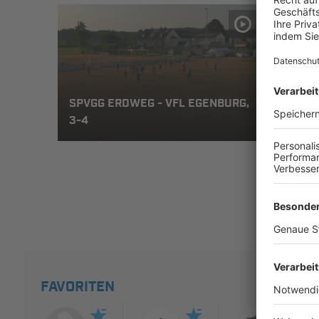
SPVGG ERDWEG - VFL EGENBURG,
1. F
3-4
NEUD
FAVORITEN