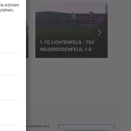
SV
1. FC LICHTENFELS - TSV
2
NEUDROSSENFELD, 1-2
eblingsspielern, Mannschaften und