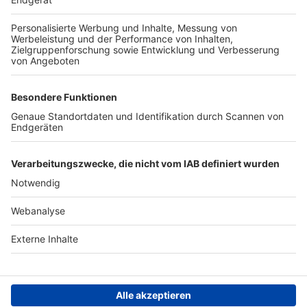
TOP-PARTNER
SFV
DFB
UEFA
FIFA
Nutzungsbedingungen
Datenschutz
Impressum