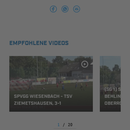
INFOTHEK
SPIELPLUS
EMPFOHLENE VIDEOS
(SG 1) SPV
SPVGG WIESENBACH - TSV
BEHLINGEN-
ZIEMETSHAUSEN, 3-1
OBERROTH,
1
/
20