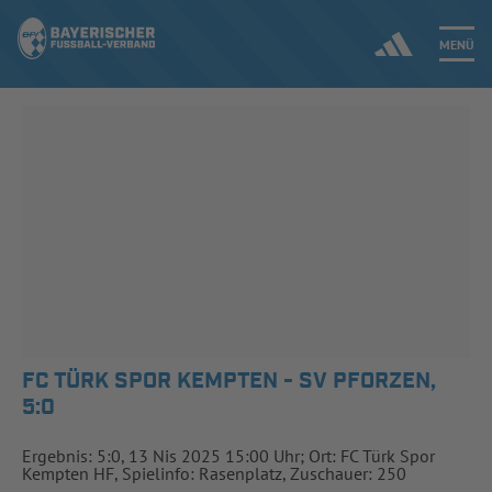
MENÜ
Jetzt einloggen
ERGEBNISSE & WETTBEWERBE
NEUIGKEITEN
SPIELBETRIEB & VERBANDSLEBEN
AUSBILDUNG & FÖRDERUNG
FC TÜRK SPOR KEMPTEN - SV PFORZEN,
5:0
DER VERBAND
Ergebnis: 5:0, 13 Nis 2025 15:00 Uhr; Ort: FC Türk Spor
Kempten HF, Spielinfo: Rasenplatz, Zuschauer: 250