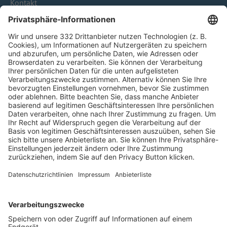
Kontakt
HÄUFIG BESUCHTE SEITEN
Pässe und Vereinswechsel
Trainerausbildung
Schulungsangebot Vereinsmitarbeiter
BFV-Geschäftsstellen
Trainerbörse
Login SpielPlus
FOLGE DEM BFV
TOP-VEREINE