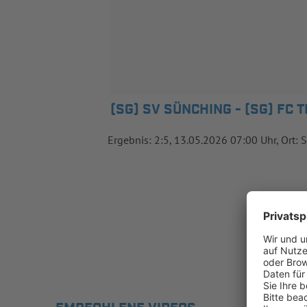
(SG) SV SÜNCHING - (SG) FC T
Ergebnis: 2:5, 13.05.2026 07:00 Uhr, Ort: 