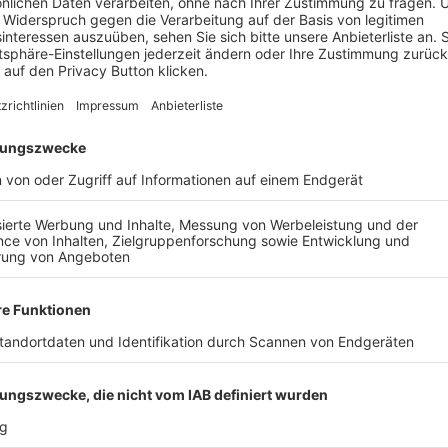
C LICHTENFELS - TSV
1. FC LICHTENFELS - T
ROSSENFELD, 1-2
NEUDROSSENFELD, 1-
ALLE VIDEOS