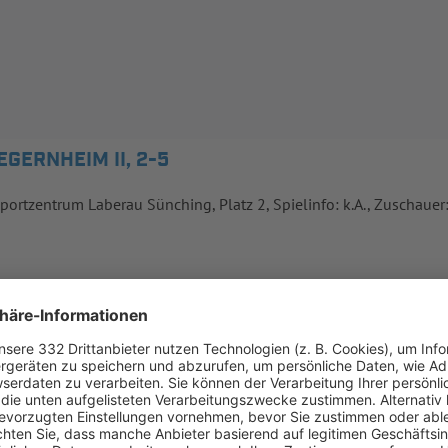
EGERNHEIM II, 2-5
Sportzentrum Laberau Sünching, Platz 2, Spielinfo: k.A., Zuschauer