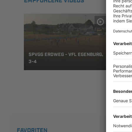
EMPFOHLENE VIDEOS
SPVGG ERDWEG - VFL EGENBURG,
1. F
3-4
NEUD
FAVORITEN