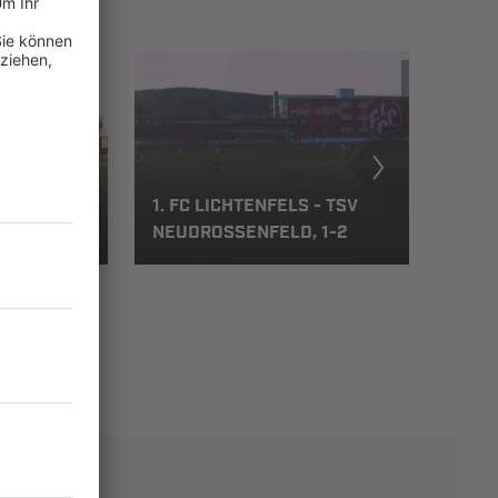
SV
1. FC LICHTENFELS - TSV
2
NEUDROSSENFELD, 1-2