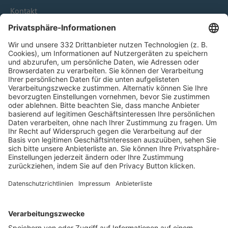
Kontakt
HÄUFIG BESUCHTE SEITEN
Pässe und Vereinswechsel
Trainerausbildung
Schulungsangebot Vereinsmitarbeiter
BFV-Geschäftsstellen
Trainerbörse
Login SpielPlus
FOLGE DEM BFV