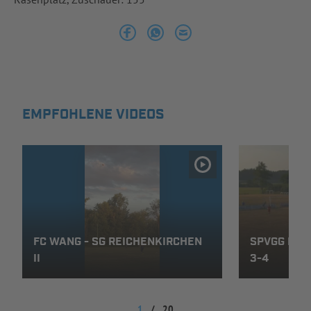
INFOTHEK
SPIELPLUS
EMPFOHLENE VIDEOS
FC WANG - SG REICHENKIRCHEN
SPVGG ERD
II
3-4
1
/
20