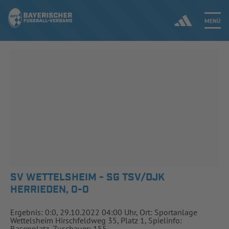
MENÜ
Jetzt einloggen
ERGEBNISSE & WETTBEWERBE
NEUIGKEITEN
SPIELBETRIEB & VERBANDSLEBEN
AUSBILDUNG & FÖRDERUNG
SV WETTELSHEIM - SG TSV/DJK
HERRIEDEN, 0-0
DER VERBAND
Ergebnis: 0:0, 29.10.2022 04:00 Uhr, Ort: Sportanlage
Wettelsheim Hirschfeldweg 35, Platz 1, Spielinfo:
Rasenplatz, Zuschauer: 155