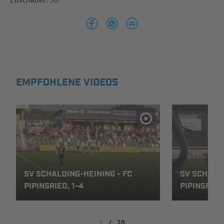
INFOTHEK
SPIELPLUS
EMPFOHLENE VIDEOS
SV SCHALDING-HEINING - FC
SV SCHALDI
PIPINSRIED, 1-4
PIPINSRIED,
1
/
20