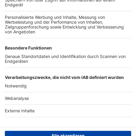
TOP-VEREINE
TOP-PARTNER
SFV
DFB
UEFA
FIFA
Nutzungsbedingungen
Datenschutz
Impressum