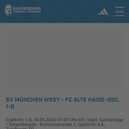
MENÜ
Jetzt einloggen
ERGEBNISSE & WETTBEWERBE
NEUIGKEITEN
SPIELBETRIEB & VERBANDSLEBEN
AUSBILDUNG & FÖRDERUNG
SV MÜNCHEN WEST - FC ALTE HAIDE-DSC,
1-0
DER VERBAND
Ergebnis: 1:0, 30.05.2026 03:00 Uhr, Ort: Städt. Sportanlage
/ Siegenburgstr. - Kunstrasenplatz 1, Spielinfo: k.A.,
Zuschauer: 50