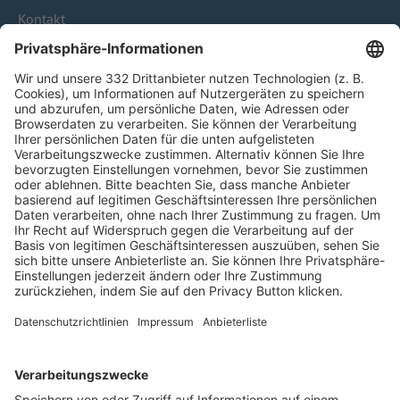
Kontakt
HÄUFIG BESUCHTE SEITEN
Pässe und Vereinswechsel
Trainerausbildung
Schulungsangebot Vereinsmitarbeiter
BFV-Geschäftsstellen
Trainerbörse
Login SpielPlus
FOLGE DEM BFV