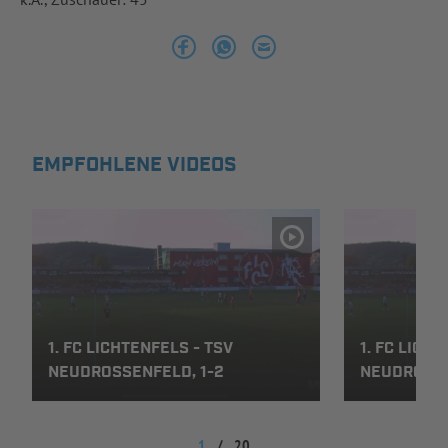
INFOTHEK
SPIELPLUS
EMPFOHLENE VIDEOS
1. FC LICHTENFELS - TSV
1. FC LICH
NEUDROSSENFELD, 1-2
NEUDROSSE
1
/
20