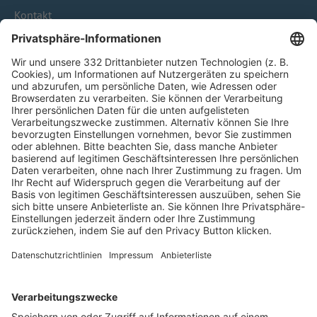
Kontakt
HÄUFIG BESUCHTE SEITEN
Pässe und Vereinswechsel
Trainerausbildung
Schulungsangebot Vereinsmitarbeiter
BFV-Geschäftsstellen
Trainerbörse
Login SpielPlus
FOLGE DEM BFV