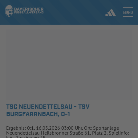
MENÜ
Jetzt einloggen
ERGEBNISSE & WETTBEWERBE
NEUIGKEITEN
SPIELBETRIEB & VERBANDSLEBEN
AUSBILDUNG & FÖRDERUNG
TSC NEUENDETTELSAU - TSV
BURGFARRNBACH, 0-1
DER VERBAND
Ergebnis: 0:1, 16.05.2026 03:00 Uhr, Ort: Sportanlage
Neuendettelsau Heilsbronner Straße 61, Platz 2, Spielinfo:
k.A., Zuschauer: 45