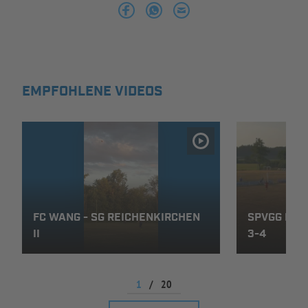
INFOTHEK
SPIELPLUS
EMPFOHLENE VIDEOS
FC WANG - SG REICHENKIRCHEN
SPVGG ERD
II
3-4
1
/
20