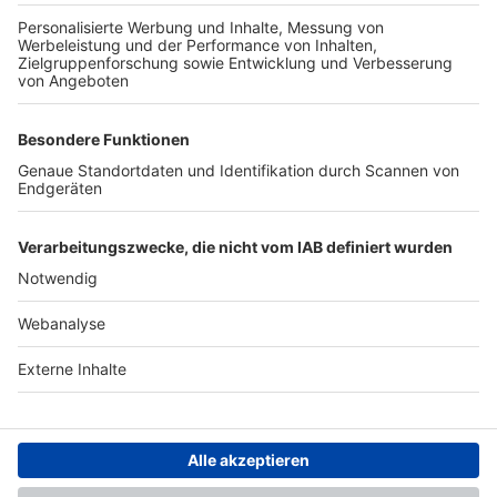
TOP-PARTNER
SFV
DFB
UEFA
FIFA
Nutzungsbedingungen
Datenschutz
Impressum