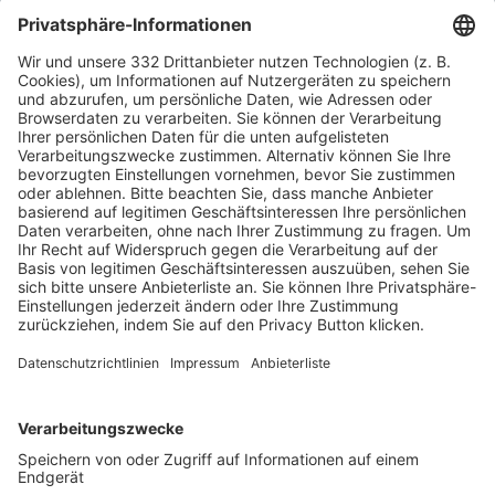
HÄUFIG BESUCHTE SEITEN
Pässe und Vereinswechsel
Trainerausbildung
Schulungsangebot Vereinsmitarbeiter
BFV-Geschäftsstellen
Trainerbörse
Login SpielPlus
FOLGE DEM BFV
TOP-VEREINE