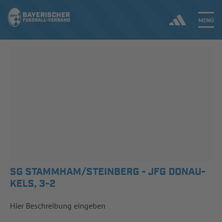
MENÜ
Jetzt einloggen
ERGEBNISSE & WETTBEWERBE
NEUIGKEITEN
SPIELBETRIEB & VERBANDSLEBEN
AUSBILDUNG & FÖRDERUNG
SG STAMMHAM/STEINBERG - JFG DONAU-
KELS, 3-2
DER VERBAND
Hier Beschreibung eingeben