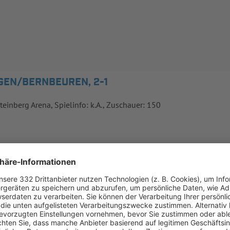
GGEN/BERNBEUREN, 2-1
teinberg Arena, Spielinfo: k.A., Zuschauer: 150