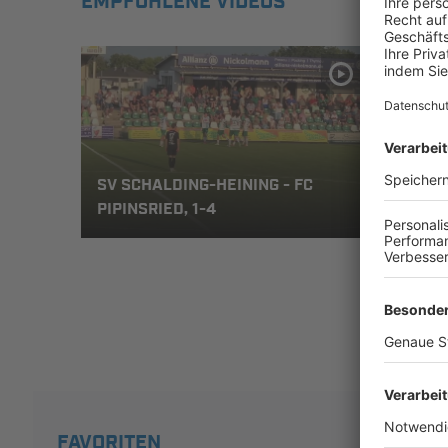
EMPFOHLENE VIDEOS
SV SCHALDING-HEINING - FC
SV S
PIPINSRIED, 1-4
PIPI
FAVORITEN