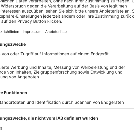
CHALDING-HEINING - FC
SV SCHALDING-HEINING
NSRIED, 1-4
PIPINSRIED, 1-4
ALLE VIDEOS