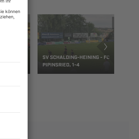
 - FC
SV SCHALDING-HEINING - FC
PIPINSRIED, 1-4