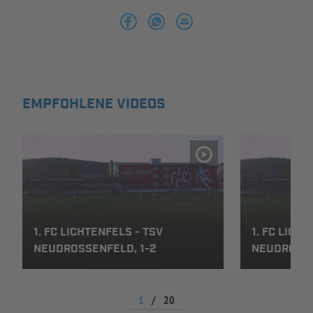
INFOTHEK
SPIELPLUS
EMPFOHLENE VIDEOS
1. FC LICHTENFELS - TSV
1. FC LICH
NEUDROSSENFELD, 1-2
NEUDROSSE
1
/
20