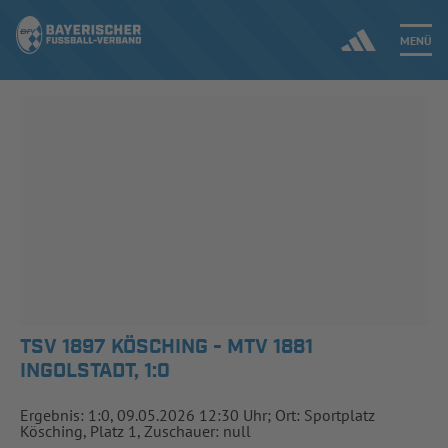
MENÜ
Jetzt einloggen
ERGEBNISSE & WETTBEWERBE
NEUIGKEITEN
SPIELBETRIEB & VERBANDSLEBEN
AUSBILDUNG & FÖRDERUNG
TSV 1897 KÖSCHING - MTV 1881
INGOLSTADT, 1:0
DER VERBAND
Ergebnis: 1:0, 09.05.2026 12:30 Uhr; Ort: Sportplatz
Kösching, Platz 1, Zuschauer: null