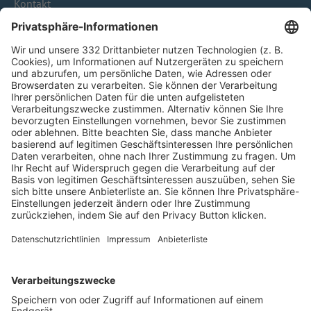
Kontakt
HÄUFIG BESUCHTE SEITEN
Pässe und Vereinswechsel
Trainerausbildung
Schulungsangebot Vereinsmitarbeiter
BFV-Geschäftsstellen
Trainerbörse
Login SpielPlus
FOLGE DEM BFV
TOP-VEREINE