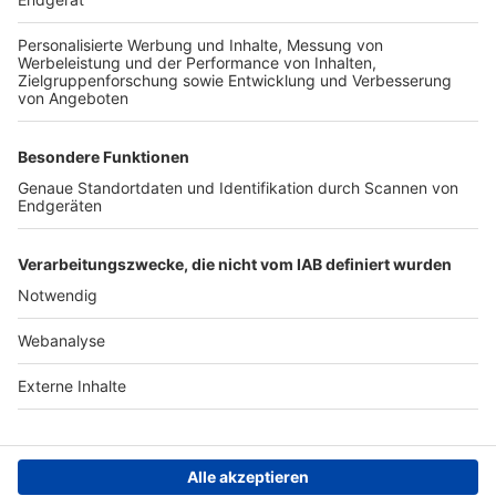
TOP-PARTNER
SFV
DFB
UEFA
FIFA
Nutzungsbedingungen
Datenschutz
Impressum