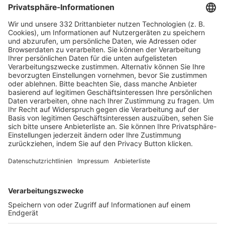
HÄUFIG BESUCHTE SEITEN
Pässe und Vereinswechsel
Trainerausbildung
Schulungsangebot Vereinsmitarbeiter
BFV-Geschäftsstellen
Trainerbörse
Login SpielPlus
FOLGE DEM BFV
TOP-VEREINE