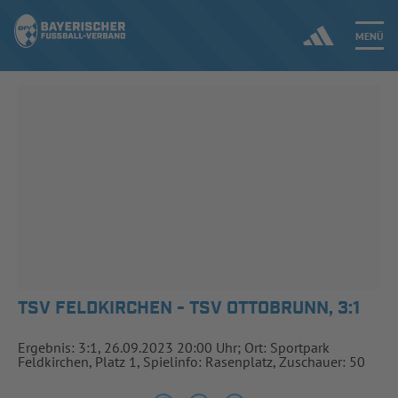
MENÜ
Jetzt einloggen
ERGEBNISSE & WETTBEWERBE
NEUIGKEITEN
SPIELBETRIEB & VERBANDSLEBEN
AUSBILDUNG & FÖRDERUNG
TSV FELDKIRCHEN - TSV OTTOBRUNN, 3:1
DER VERBAND
Ergebnis: 3:1, 26.09.2023 20:00 Uhr; Ort: Sportpark
Feldkirchen, Platz 1, Spielinfo: Rasenplatz, Zuschauer: 50