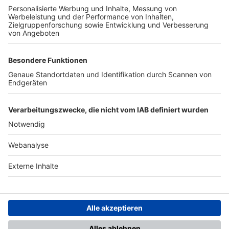
TOP-PARTNER
SFV
DFB
UEFA
FIFA
Nutzungsbedingungen
Datenschutz
Impressum