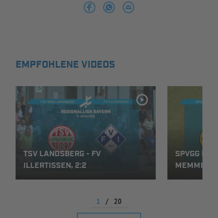
INFOTHEK
SPIELPLUS
EMPFOHLENE VIDEOS
TSV LANDSBERG - FV
SPVGG BAY
ILLERTISSEN, 2:2
MEMMINGEN
1
/
20