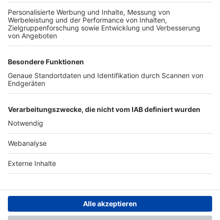
TOP-PARTNER
SFV
DFB
UEFA
FIFA
Nutzungsbedingungen
Datenschutz
Impressum