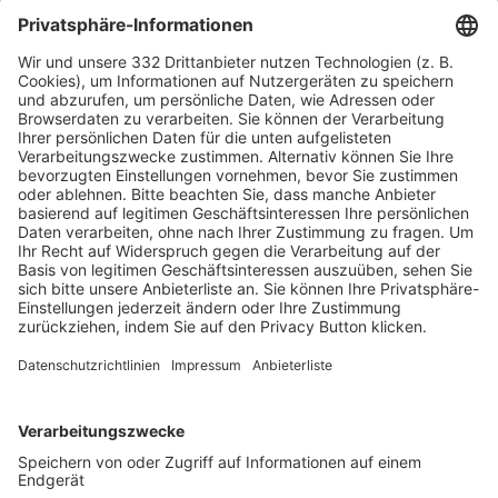
HÄUFIG BESUCHTE SEITEN
Pässe und Vereinswechsel
Trainerausbildung
Schulungsangebot Vereinsmitarbeiter
BFV-Geschäftsstellen
Trainerbörse
Login SpielPlus
FOLGE DEM BFV
TOP-VEREINE