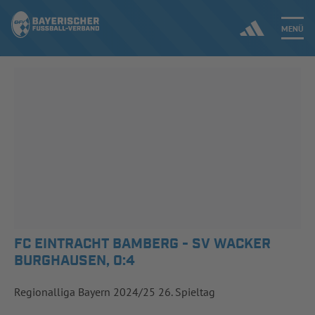
MENÜ
Jetzt einloggen
ERGEBNISSE & WETTBEWERBE
NEUIGKEITEN
SPIELBETRIEB & VERBANDSLEBEN
AUSBILDUNG & FÖRDERUNG
FC EINTRACHT BAMBERG - SV WACKER
BURGHAUSEN, 0:4
DER VERBAND
Regionalliga Bayern 2024/25 26. Spieltag