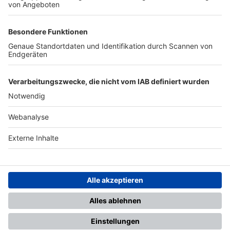
TOP-PARTNER
SFV
DFB
UEFA
FIFA
Nutzungsbedingungen
Datenschutz
Impressum