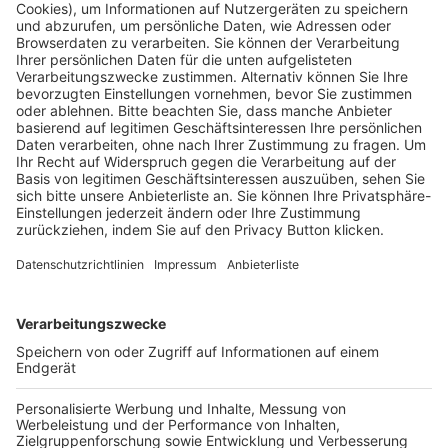
Pässe und Vereinswechsel
Trainerausbildung
Schulungsangebot Vereinsmitarbeiter
BFV-Geschäftsstellen
Trainerbörse
Login SpielPlus
FOLGE DEM BFV
TOP-VEREINE