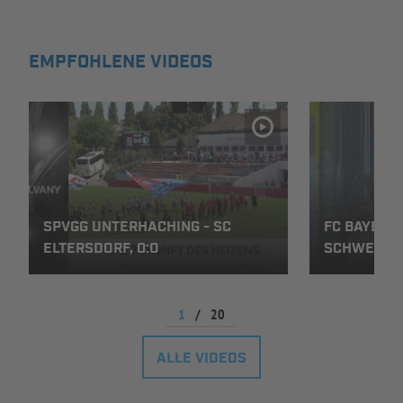
INFOTHEK
SPIELPLUS
EMPFOHLENE VIDEOS
SPVGG UNTERHACHING - SC
FC BAYERN 
ELTERSDORF, 0:0
SCHWEINFUR
1
/
20
ALLE VIDEOS