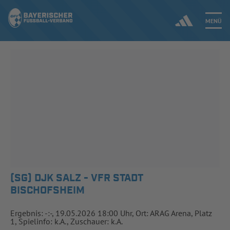
MENÜ
Jetzt einloggen
ERGEBNISSE & WETTBEWERBE
NEUIGKEITEN
SPIELBETRIEB & VERBANDSLEBEN
AUSBILDUNG & FÖRDERUNG
(SG) DJK SALZ - VFR STADT
BISCHOFSHEIM
DER VERBAND
Ergebnis: -:-, 19.05.2026 18:00 Uhr, Ort: ARAG Arena, Platz
1, Spielinfo: k.A., Zuschauer: k.A.