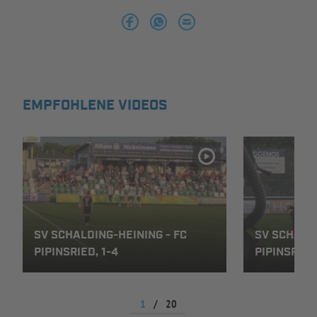
INFOTHEK
SPIELPLUS
EMPFOHLENE VIDEOS
SV SCHALDING-HEINING - FC
SV SCHALDI
PIPINSRIED, 1-4
PIPINSRIED,
1
/
20