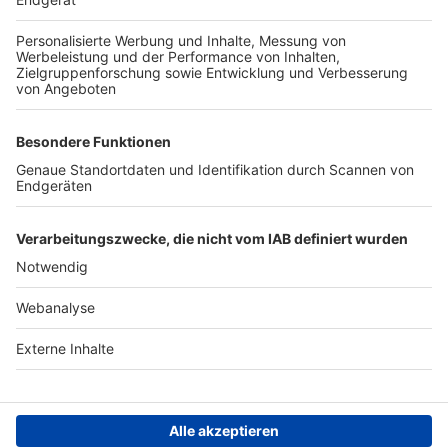
TOP-PARTNER
SFV
DFB
UEFA
FIFA
Nutzungsbedingungen
Datenschutz
Impressum