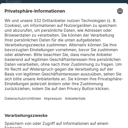
Kontakt
HÄUFIG BESUCHTE SEITEN
Pässe und Vereinswechsel
Trainerausbildung
Schulungsangebot Vereinsmitarbeiter
BFV-Geschäftsstellen
Trainerbörse
Login SpielPlus
FOLGE DEM BFV
TOP-VEREINE