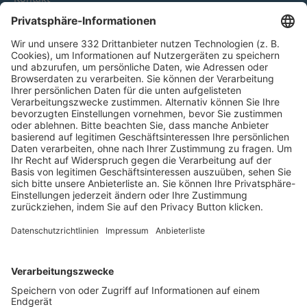
HÄUFIG BESUCHTE SEITEN
Pässe und Vereinswechsel
Trainerausbildung
Schulungsangebot Vereinsmitarbeiter
BFV-Geschäftsstellen
Trainerbörse
Login SpielPlus
FOLGE DEM BFV
TOP-VEREINE