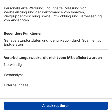
TOP-PARTNER
SFV
DFB
UEFA
FIFA
Nutzungsbedingungen
Datenschutz
Impressum