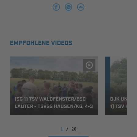
INFOTHEK
SPIELPLUS
EMPFOHLENE VIDEOS
(SG 1) TSV WALDFENSTER/BSC
DJK UNTERW
LAUTER - TSVGG HAUSEN/KG, 4-3
) TSV HAU
1
/
20