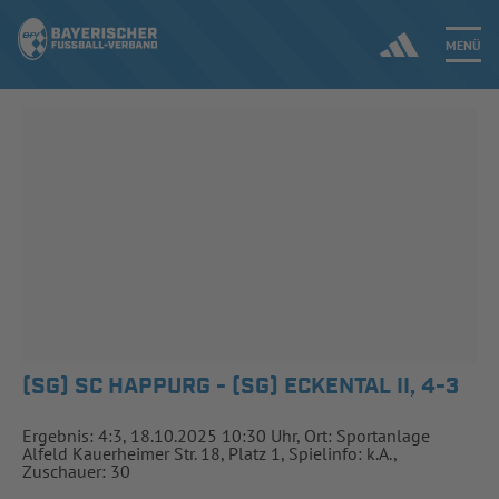
MENÜ
Jetzt einloggen
ERGEBNISSE & WETTBEWERBE
NEUIGKEITEN
SPIELBETRIEB & VERBANDSLEBEN
AUSBILDUNG & FÖRDERUNG
(SG) SC HAPPURG - (SG) ECKENTAL II, 4-3
DER VERBAND
Ergebnis: 4:3, 18.10.2025 10:30 Uhr, Ort: Sportanlage
Alfeld Kauerheimer Str. 18, Platz 1, Spielinfo: k.A.,
Zuschauer: 30