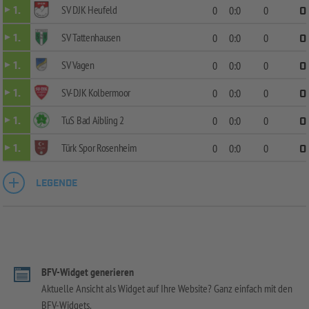
SV DJK Heufeld
1.
0
0:0
0
0
SV Tattenhausen
1.
0
0:0
0
0
SV Vagen
1.
0
0:0
0
0
SV-DJK Kolbermoor
1.
0
0:0
0
0
TuS Bad Aibling 2
1.
0
0:0
0
0
Türk Spor Rosenheim
1.
0
0:0
0
0
LEGENDE
BFV-Widget generieren
Aktuelle Ansicht als Widget auf Ihre Website? Ganz einfach mit den
BFV-Widgets.