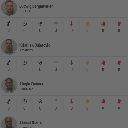
Ludwig Bergmueller
Deutsch
0
0
0
0
0
0
0
0
Kristijan Bulatovic
Kroatisch
0
0
0
0
0
0
0
0
Alagie Camara
Gambisch
0
0
0
0
0
0
0
0
Abdoul Diallo
Guineisch