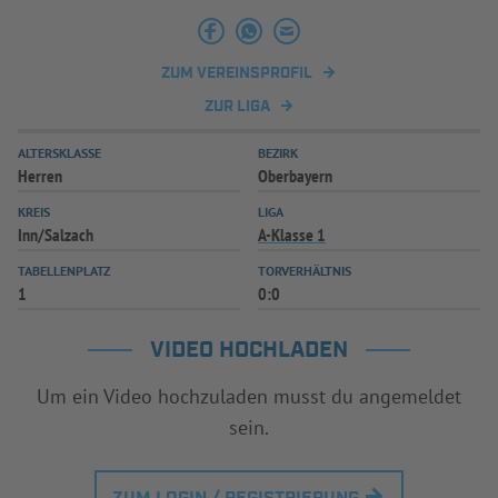
INFOTHEK
SPIELPLUS
ZUM VEREINSPROFIL
ZUR LIGA
ALTERSKLASSE
BEZIRK
Herren
Oberbayern
KREIS
LIGA
Inn/Salzach
A-Klasse 1
TABELLENPLATZ
TORVERHÄLTNIS
1
0:0
VIDEO HOCHLADEN
Um ein Video hochzuladen musst du angemeldet
sein.