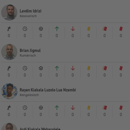
Lavdim Idrizi
Kosovarisch
0
0
0
0
0
0
0
0
Brian Jigmul
Rumänisch
0
0
0
0
0
0
0
0
Rayan Kiakala Luzolo Lua Nzambi
Kongolesisch
0
0
0
0
0
0
0
0
Ardi Kiakala Wabasolele