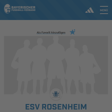
MENÜ
Jetzt einloggen
Als Favorit hinzufügen
ERGEBNISSE & WETTBEWERBE
NEUIGKEITEN
SPIELBETRIEB & VERBANDSLEBEN
AUSBILDUNG & FÖRDERUNG
DER VERBAND
ESV ROSENHEIM