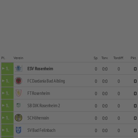
Pl.
Verein
Sp.
Torv.
Tordiff.
Pkt.
ESV Rosenheim
1.
0
0:0
0
0
FC Dardania Bad Aibling
1.
0
0:0
0
0
FT Rosenheim
1.
0
0:0
0
0
SB DJK Rosenheim 2
1.
0
0:0
0
0
SC Höhenrain
1.
0
0:0
0
0
SV Bad Feilnbach
1.
0
0:0
0
0