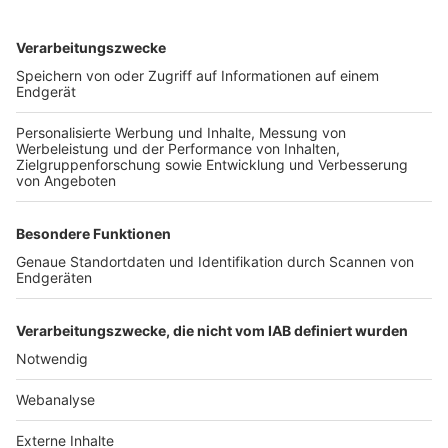
TOP-VEREINE
TOP-PARTNER
SFV
DFB
UEFA
FIFA
Nutzungsbedingungen
Datenschutz
Impressum