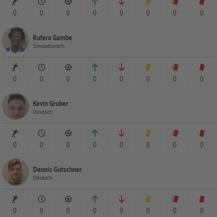
0
0
0
0
0
0
0
0
Rufaro Gambe
Simbabwisch
0
0
0
0
0
0
0
0
Kevin Gruber
Deutsch
0
0
0
0
0
0
0
0
Dennis Gutschner
Deutsch
0
0
0
0
0
0
0
0