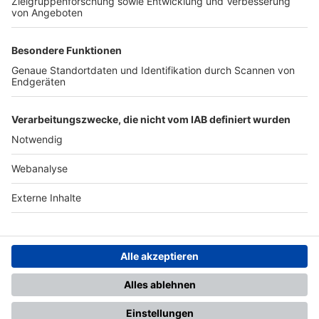
TOP-PARTNER
SFV
DFB
UEFA
FIFA
Nutzungsbedingungen
Datenschutz
Impressum