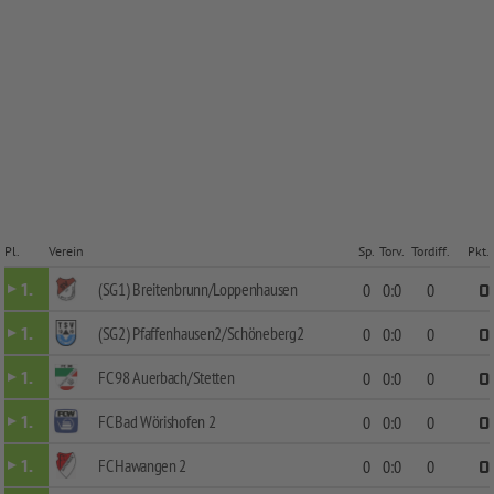
Pl.
Verein
Sp.
Torv.
Tordiff.
Pkt.
(SG1) Breitenbrunn/Loppenhausen
1.
0
0:0
0
0
(SG2) Pfaffenhausen2/Schöneberg2
1.
0
0:0
0
0
FC 98 Auerbach/Stetten
1.
0
0:0
0
0
FC Bad Wörishofen 2
1.
0
0:0
0
0
FC Hawangen 2
1.
0
0:0
0
0