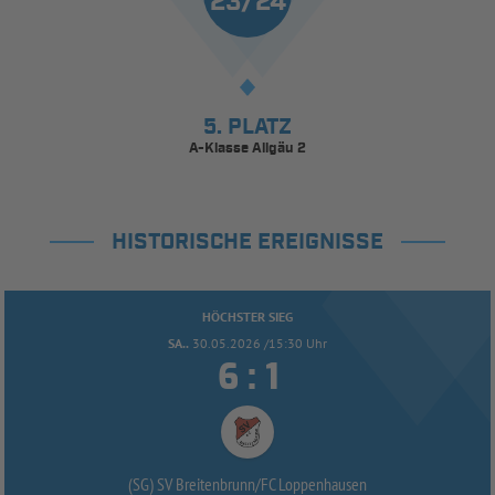
23/24
5. PLATZ
A-Klasse Allgäu 2
HISTORISCHE EREIGNISSE
HÖCHSTER SIEG
SA..
30.05.2026 /15:30 Uhr


:
(SG) SV Breitenbrunn/
FC Loppenhausen