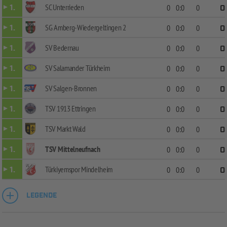
SC Unterrieden
1.
0
0:0
0
0
SG Amberg-Wiedergeltingen 2
1.
0
0:0
0
0
SV Bedernau
1.
0
0:0
0
0
SV Salamander Türkheim
1.
0
0:0
0
0
SV Salgen-Bronnen
1.
0
0:0
0
0
TSV 1913 Ettringen
1.
0
0:0
0
0
TSV Markt Wald
1.
0
0:0
0
0
TSV Mittelneufnach
1.
0
0:0
0
0
Türkiyemspor Mindelheim
1.
0
0:0
0
0
LEGENDE