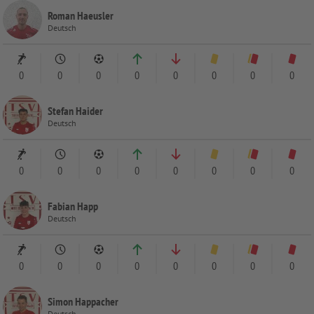
Roman Haeusler
Deutsch
0
0
0
0
0
0
0
0
Stefan Haider
Deutsch
0
0
0
0
0
0
0
0
Fabian Happ
Deutsch
0
0
0
0
0
0
0
0
Simon Happacher
Deutsch