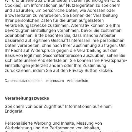
Pässe und Vereinswechsel
Trainerausbildung
Schulungsangebot Vereinsmitarbeiter
BFV-Geschäftsstellen
Trainerbörse
Login SpielPlus
FOLGE DEM BFV
TOP-VEREINE