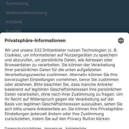
Sponsoring
Vereinsunterstützung
Infothek
Kontakt
HÄUFIG BESUCHTE SEITEN
Pässe und Vereinswechsel
Trainerausbildung
Schulungsangebot Vereinsmitarbeiter
BFV-Geschäftsstellen
Trainerbörse
Login SpielPlus
FOLGE DEM BFV