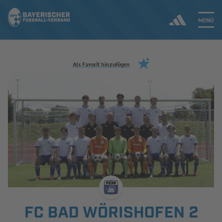
MENÜ
Jetzt einloggen
Als Favorit hinzufügen
ERGEBNISSE & WETTBEWERBE
NEUIGKEITEN
SPIELBETRIEB & VERBANDSLEBEN
AUSBILDUNG & FÖRDERUNG
DER VERBAND
FC BAD WÖRISHOFEN 2