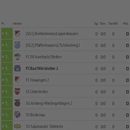
Pl.
Verein
Sp.
Torv.
Tordiff.
Pkt.
(SG1) Breitenbrunn/Loppenhausen
1.
0
0:0
0
0
(SG2) Pfaffenhausen2/Schöneberg2
1.
0
0:0
0
0
FC 98 Auerbach/Stetten
1.
0
0:0
0
0
FC Bad Wörishofen 2
1.
0
0:0
0
0
FC Hawangen 2
1.
0
0:0
0
0
SC Unterrieden
1.
0
0:0
0
0
SG Amberg-Wiedergeltingen 2
1.
0
0:0
0
0
SV Bedernau
1.
0
0:0
0
0
SV Salamander Türkheim
1.
0
0:0
0
0