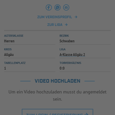
INFOTHEK
SPIELPLUS
ZUM VEREINSPROFIL
ZUR LIGA
ALTERSKLASSE
BEZIRK
Herren
Schwaben
KREIS
LIGA
Allgäu
A-Klasse Allgäu 2
TABELLENPLATZ
TORVERHÄLTNIS
1
0:0
VIDEO HOCHLADEN
Um ein Video hochzuladen musst du angemeldet
sein.