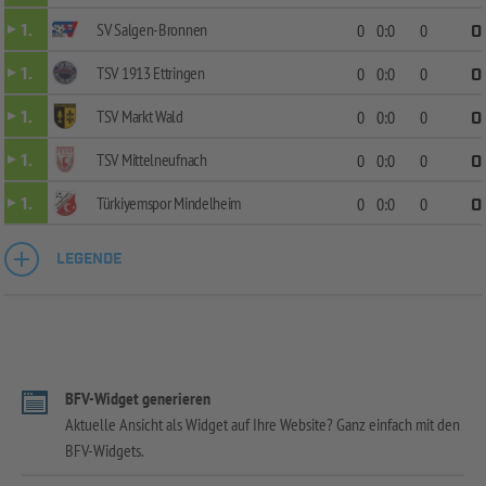
SV Salgen-Bronnen
1.
0
0:0
0
0
TSV 1913 Ettringen
1.
0
0:0
0
0
TSV Markt Wald
1.
0
0:0
0
0
TSV Mittelneufnach
1.
0
0:0
0
0
Türkiyemspor Mindelheim
1.
0
0:0
0
0
LEGENDE
BFV-Widget generieren
Aktuelle Ansicht als Widget auf Ihre Website? Ganz einfach mit den
BFV-Widgets.