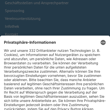
Geschäftsstellen und Ansprechpartner
Sponsoring
Vereinsunterstützung
Infothek
Kontakt
HÄUFIG BESUCHTE SEITEN
Pässe und Vereinswechsel
Trainerausbildung
Schulungsangebot Vereinsmitarbeiter
BFV-Geschäftsstellen
Trainerbörse
Login SpielPlus