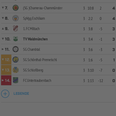
(SG )Chamerau-Chammünster
7.
3
10:8
2
4
SpVgg Eschlkam
8.
3
2:2
0
4
1. FC Miltach
9.
3
3:8
-5
3
TV Waldmünchen
10.
3
3:4
-1
3
SG Chambtal
11.
3
3:6
-3
3
SG Schönthal-Premeischl
12.
3
1:6
-5
1
SG Schloßberg
13.
3
3:10
-7
0
FC Untertraubenbach
14.
3
1:13
-12
0
LEGENDE