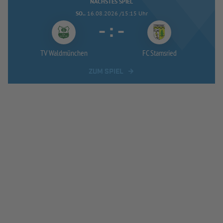
NÄCHSTES SPIEL
SO..
16.08.2026 /15:15 Uhr
-
:
-
TV Waldmünchen
FC Stamsried
ZUM SPIEL