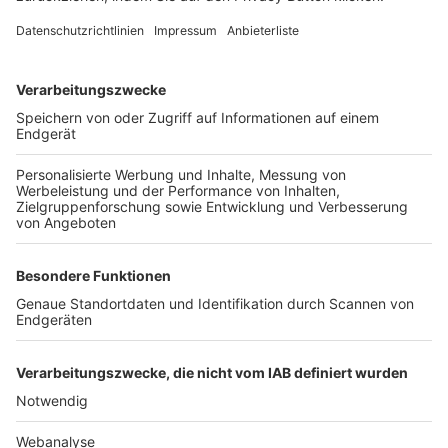
FOLGE DEM BFV
TOP-VEREINE
TOP-PARTNER
SFV
DFB
UEFA
FIFA