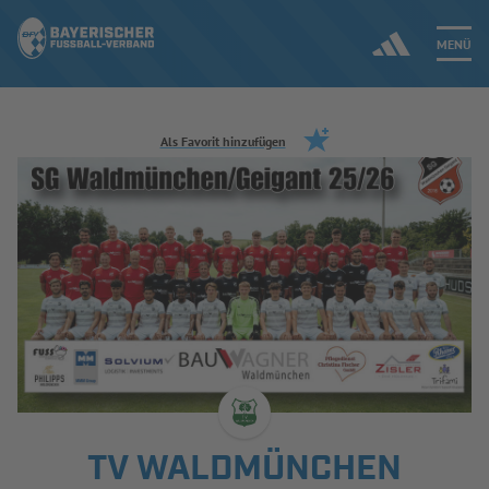
MENÜ
Jetzt einloggen
Als Favorit hinzufügen
ERGEBNISSE & WETTBEWERBE
NEUIGKEITEN
SPIELBETRIEB & VERBANDSLEBEN
AUSBILDUNG & FÖRDERUNG
DER VERBAND
TV WALDMÜNCHEN