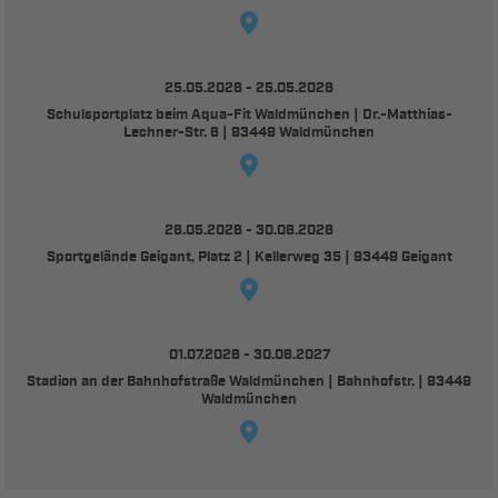
25.05.2026 - 25.05.2026
Schulsportplatz beim Aqua-Fit Waldmünchen | Dr.-Matthias-
Lechner-Str. 6 | 93449 Waldmünchen
26.05.2026 - 30.06.2026
Sportgelände Geigant, Platz 2 | Kellerweg 35 | 93449 Geigant
01.07.2026 - 30.06.2027
Stadion an der Bahnhofstraße Waldmünchen | Bahnhofstr. | 93449
Waldmünchen