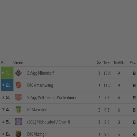
Pl.
Verein
Sp.
Torv.
Tordiff.
Pkt.
SpVgg Mitterdorf
1.
3
12:3
9
9
DJK Arnschwang
2.
3
11:2
9
9
SpVgg Willmering-Waffenbrunn
3.
3
7:3
4
9
FC Stamsried
4.
3
9:3
6
6
(SG1) Michelsdorf / Cham II
5.
3
8:8
0
6
DJK Vilzing II
6.
3
9:6
3
4