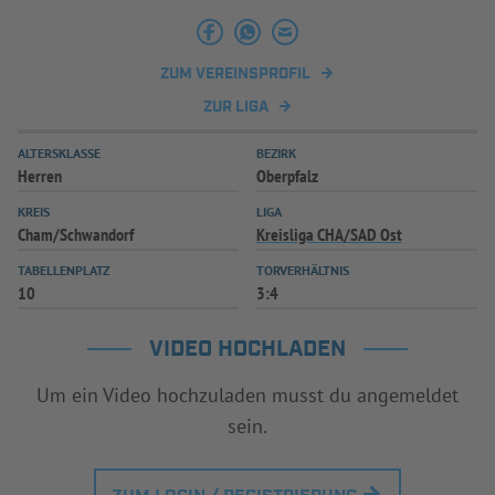
INFOTHEK
SPIELPLUS
ZUM VEREINSPROFIL
ZUR LIGA
ALTERSKLASSE
BEZIRK
Herren
Oberpfalz
KREIS
LIGA
Cham/Schwandorf
Kreisliga CHA/SAD Ost
TABELLENPLATZ
TORVERHÄLTNIS
10
3:4
VIDEO HOCHLADEN
Um ein Video hochzuladen musst du angemeldet
sein.