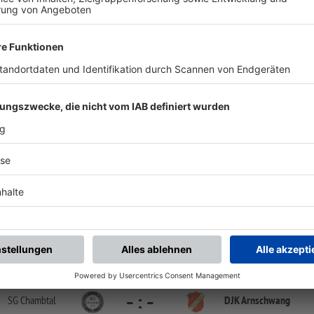
chste Spiele
Letzte Spiele
Kompletter Spielplan
Kreisliga CHA/SAD Ost
-
:
-
K Arnschwang
SG Schloßberg
Sportgelände Arnschwang Platz 1 | Chamer Str. 51 | 93473 Arnschwang
Kreisliga CHA/SAD Ost
-
:
-
SG Chambtal
DJK Arnschwang