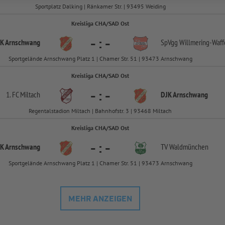
Sportplatz Dalking | Ränkamer Str. | 93495 Weiding
Kreisliga CHA/SAD Ost
-
:
-
K Arnschwang
SpVgg Willmering-
Waff
Sportgelände Arnschwang Platz 1 | Chamer Str. 51 | 93473 Arnschwang
Kreisliga CHA/SAD Ost
-
:
-
1. FC Miltach
DJK Arnschwang
Regentalstadion Miltach | Bahnhofstr. 3 | 93468 Miltach
Kreisliga CHA/SAD Ost
-
:
-
K Arnschwang
TV Waldmünchen
Sportgelände Arnschwang Platz 1 | Chamer Str. 51 | 93473 Arnschwang
MEHR ANZEIGEN