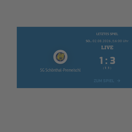
LETZTES SPIEL
SO..
02.08.2026 /16:00 Uhr


:
( 
 )
:
SG Schönthal-
Premeischl
ZUM SPIEL