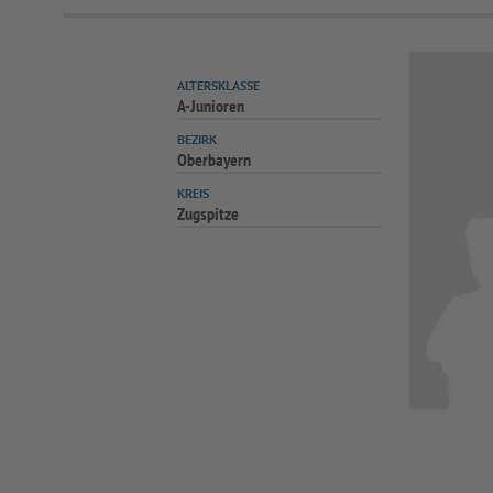
ALTERSKLASSE
A-Junioren
BEZIRK
Oberbayern
KREIS
Zugspitze