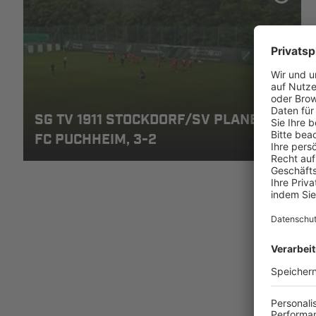
SG TV 1911 STOCKDORF/SV PLANEGG -
FC PUCHHEIM, 3-2