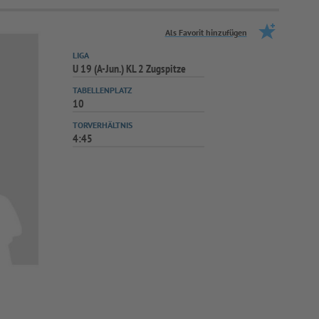
Als Favorit hinzufügen
LIGA
U 19 (A-Jun.) KL 2 Zugspitze
TABELLENPLATZ
10
TORVERHÄLTNIS
4:45