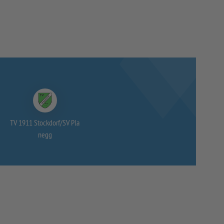
TV 1911 Stockdorf/
SV Pla
negg