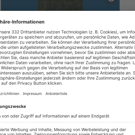
SG TV 1911 STOCKDORF/SV PLANEGG -
FC PUCHHEIM, 3-2