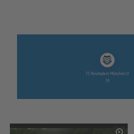
FC Neuhadern München U
19