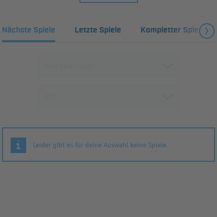
Nächste Spiele
Letzte Spiele
Kompletter Spielplan
Leider gibt es für deine Auswahl keine Spiele.