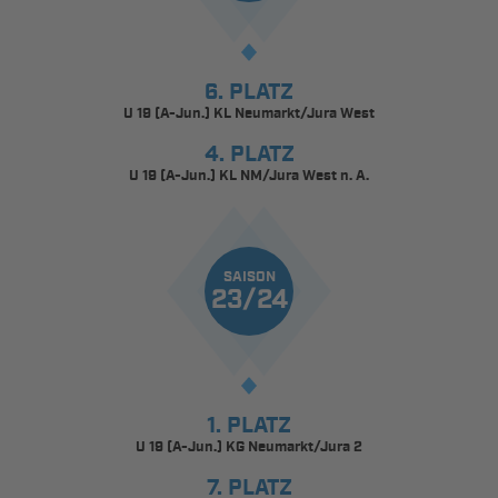
6. PLATZ
U 19 (A-Jun.) KL Neumarkt/Jura West
4. PLATZ
U 19 (A-Jun.) KL NM/Jura West n. A.
SAISON
23/24
1. PLATZ
U 19 (A-Jun.) KG Neumarkt/Jura 2
7. PLATZ