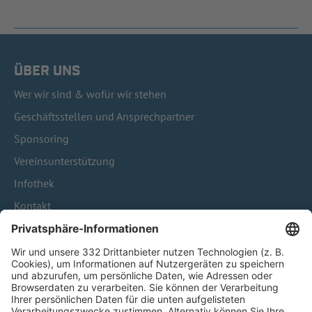
ÜBER UNS
Wer wir sind & wofür wir stehen
Geschäftsstellen und Ansprechpartner
Sponsoring
Vereinsunterstützung
Infothek
Kontakt
HÄUFIG BESUCHTE SEITEN
Pässe und Vereinswechsel
Trainerausbildung