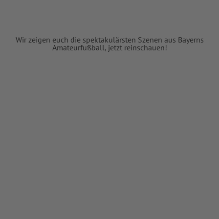
Wir zeigen euch die spektakulärsten Szenen aus Bayerns
Amateurfußball, jetzt reinschauen!