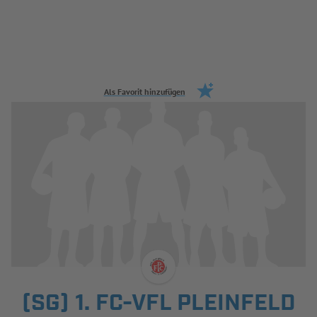
Jetzt einloggen
ERGEBNISSE & WETTBEWERBE
Als Favorit hinzufügen
NEUIGKEITEN
SPIELBETRIEB & VERBANDSLEBEN
AUSBILDUNG & FÖRDERUNG
DER VERBAND
INFOTHEK
SPIELPLUS
(SG) 1. FC-VFL PLEINFELD