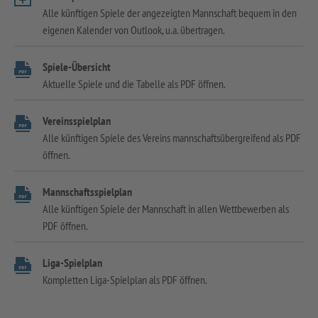
Alle künftigen Spiele der angezeigten Mannschaft bequem in den
eigenen Kalender von Outlook, u.a. übertragen.
Spiele-Übersicht
Aktuelle Spiele und die Tabelle als PDF öffnen.
Vereinsspielplan
Alle künftigen Spiele des Vereins mannschaftsübergreifend als PDF
öffnen.
Mannschaftsspielplan
Alle künftigen Spiele der Mannschaft in allen Wettbewerben als
PDF öffnen.
Liga-Spielplan
Kompletten Liga-Spielplan als PDF öffnen.