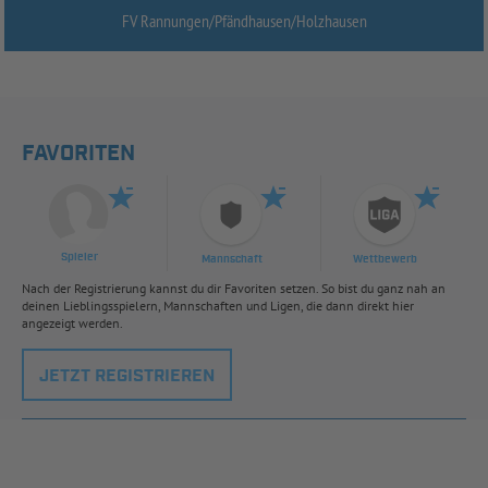
FV Rannungen/
Pfändhausen/
Holzhausen
FAVORITEN
Spieler
Mannschaft
Wettbewerb
Nach der Registrierung kannst du dir Favoriten setzen. So bist du ganz nah an
deinen Lieblingsspielern, Mannschaften und Ligen, die dann direkt hier
angezeigt werden.
JETZT REGISTRIEREN