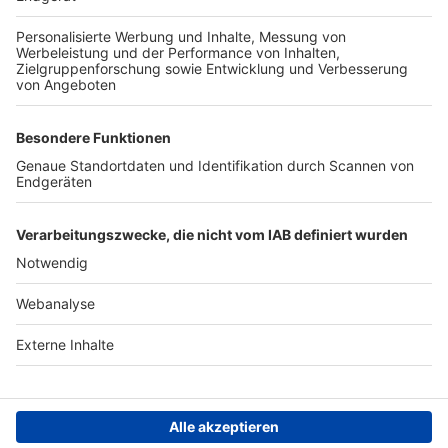
TOP-PARTNER
SFV
DFB
UEFA
FIFA
Nutzungsbedingungen
Datenschutz
Impressum