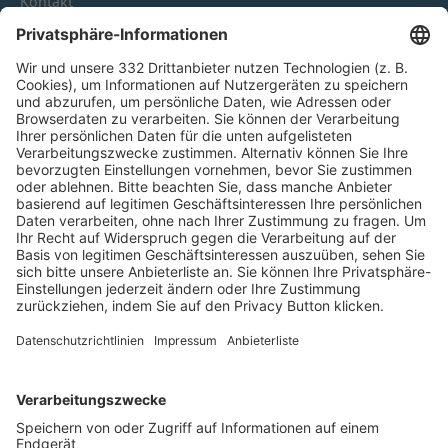
Kontakt
HÄUFIG BESUCHTE SEITEN
Pässe und Vereinswechsel
Trainerausbildung
Schulungsangebot Vereinsmitarbeiter
BFV-Geschäftsstellen
Trainerbörse
Login SpielPlus
FOLGE DEM BFV
TOP-VEREINE