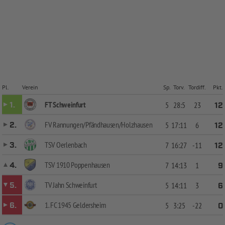
Pl.
Verein
Sp.
Torv.
Tordiff.
Pkt.
FT Schweinfurt
1.
5
28:5
23
12
FV Rannungen/Pfändhausen/Holzhausen
2.
5
17:11
6
12
TSV Oerlenbach
3.
7
16:27
-11
12
TSV 1910 Poppenhausen
4.
7
14:13
1
9
TV Jahn Schweinfurt
5.
5
14:11
3
6
1. FC 1945 Geldersheim
6.
5
3:25
-22
0