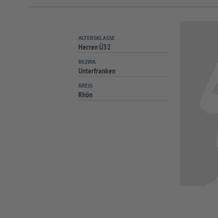
ALTERSKLASSE
Herren Ü32
BEZIRK
Unterfranken
KREIS
Rhön