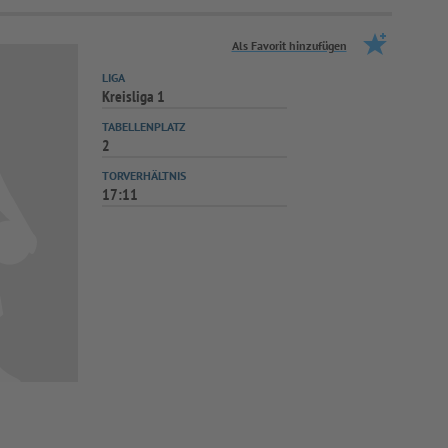
Als Favorit hinzufügen
LIGA
Kreisliga 1
TABELLENPLATZ
2
TORVERHÄLTNIS
17:11