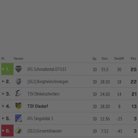
Pl.
Verein
Sp.
Torv.
Tordiff.
Pkt.
JFG Schmuttertal 07 U13
1.
10
35:5
30
25
(SG2) Bergheim/Inningen
2.
10
28:10
18
22
TSV Dinkelscherben
3.
10
24:10
14
21
TSV Diedorf
4.
10
28:20
8
13
JFG Singoldtal 1
5.
10
11:36
-25
3
(SG1) Gessertshausen
6.
10
7:52
-45
3