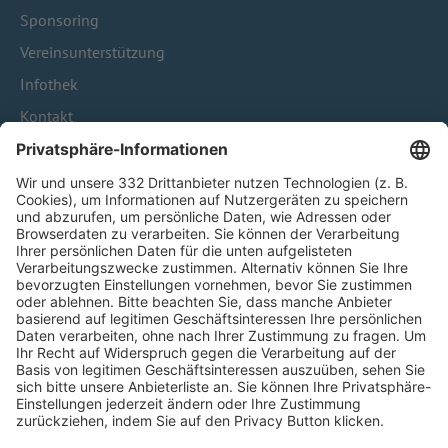
Sponsoring
Vereinsunterstützung
Infothek
Kontakt
HÄUFIG BESUCHTE SEITEN
Pässe und Vereinswechsel
Trainerausbildung
Schulungsangebot Vereinsmitarbeiter
BFV-Geschäftsstellen
Trainerbörse
Login SpielPlus
FOLGE DEM BFV