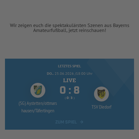
Wir zeigen euch die spektakulärsten Szenen aus Bayerns
Amateurfußball, jetzt reinschauen!
LETZTES SPIEL
DO..
25.06.2026 /18:00 Uhr


:
( 
 )
:
(SG) Aystetten/
ottmars
TSV Diedorf
hausen/
Täfertingen
ZUM SPIEL