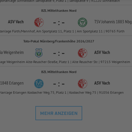
portanlage Schnaittach Sandplatte 9, Platz 1 | Sandplatte 9 | 91220 Schnaittach
BZL Mittelfranken Nord
-
:
-
ASV Vach
TSV Johannis 1883 Nbg
tanlage Fürth/Mannhof, Am Sportplatz 11, Platz 1 | Am Sportplatz 11 | 90765 Fürth
Toto-Pokal Nürnberg/Frankenhöhe 2026/2027
-
:
-
ria Weigenheim
ASV Vach
lage Weigenheim Alte-Reuscher-Straße, Platz 1 | Alte Reuscher Str. | 97215 Weigenheim
BZL Mittelfranken Nord
-
:
-
 1848 Erlangen
ASV Vach
rtanlage Erlangen Kosbacher Weg 75, Platz 1 | Kosbacher Weg 75 | 91056 Erlangen
MEHR ANZEIGEN