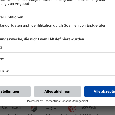
Nächste Spiele
Letzte Spiele
BZL Mittelfranken Nord
-
:
-
ASV Vach
SGV Nürnberg Fürth 18
tanlage Fürth/Mannhof, Am Sportplatz 11, Platz 1 | Am Sportplatz 11 | 90765 Fürth
BZL Mittelfranken Nord
-
:
-
 FC Schnaittach
ASV Vach