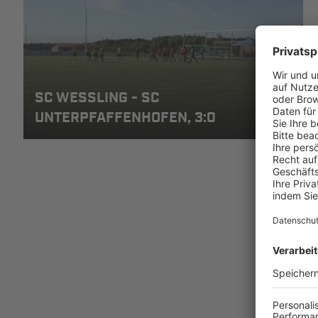
SC WESSLING - SC U
NTERPFAFFENHOFEN, 3:0