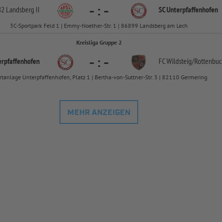
-
:
-
2 Landsberg II
SC Unterpfaffenhofen
3C-Sportpark Feld 1 | Emmy-Noether-Str. 1 | 86899 Landsberg am Lech
Kreisliga Gruppe 2
-
:
-
erpfaffenhofen
FC Wildsteig/
Rottenbu
rtanlage Unterpfaffenhofen, Platz 1 | Bertha-von-Suttner-Str. 3 | 82110 Germering
MEHR ANZEIGEN