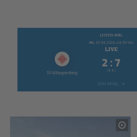
LETZTES SPIEL
MI..
05.08.2026 /18:30 Uhr


:
( 
 )
:
SV Althegnenberg
ZUM SPIEL