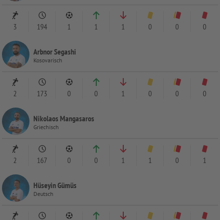
3
194
1
1
1
0
0
0
Arbnor Segashi
Kosovarisch
2
173
0
0
1
0
0
0
Nikolaos Mangasaros
Griechisch
2
167
0
0
1
1
0
1
Hüseyin Gümüs
Deutsch