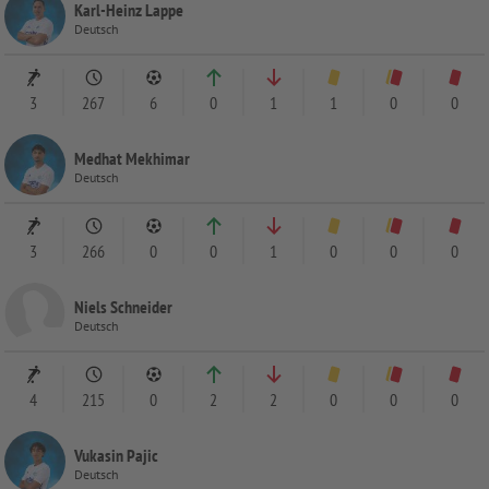
Karl-Heinz Lappe
Deutsch
3
267
6
0
1
1
0
0
Medhat Mekhimar
Deutsch
3
266
0
0
1
0
0
0
Niels Schneider
Deutsch
4
215
0
2
2
0
0
0
Vukasin Pajic
Deutsch