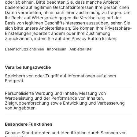
BFV-Geschäftsstellen
Trainerbörse
Login SpielPlus
FOLGE DEM BFV
TOP-VEREINE
TOP-PARTNER