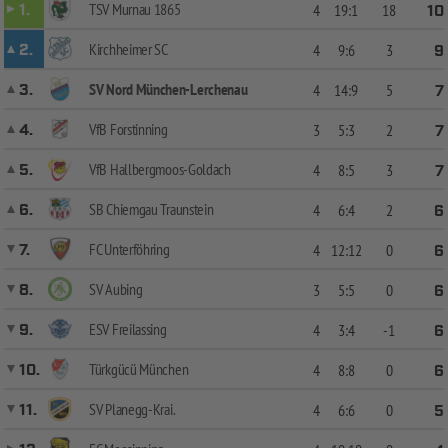
TSV Murnau 1865
1.
4
19:1
18
10
Kirchheimer SC
2.
4
9:6
3
9
SV Nord München-Lerchenau
3.
4
14:9
5
7
VfB Forstinning
4.
3
5:3
2
7
VfB Hallbergmoos-Goldach
5.
4
8:5
3
7
SB Chiemgau Traunstein
6.
4
6:4
2
6
FC Unterföhring
7.
4
12:12
0
6
SV Aubing
8.
3
5:5
0
6
ESV Freilassing
9.
4
3:4
-1
6
Türkgücü München
10.
4
8:8
0
6
SV Planegg-Krai.
11.
4
6:6
0
5