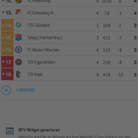
FC Moosinning
12.
4
10:10
0
4
FC Schwabing M.
13.
4
7:8
-1
4
TSV Grünwald
14.
3
10:8
2
3
SpVgg Unterhaching 2
15.
3
4:11
-7
3
FC Wacker München
16.
4
5:13
-8
3
SSV Eggenfelden
17.
4
2:10
-8
3
TSV Kastl
18.
4
4:14
-10
3
LEGENDE
BFV-Widget generieren
Aktuelle Ansicht als Widget auf Ihre Website? Ganz einfach mit den