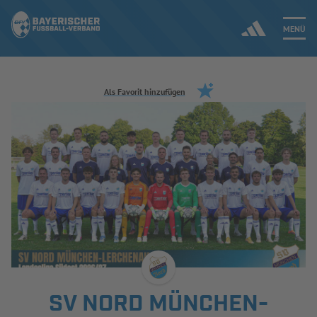
MENÜ
Jetzt einloggen
Als Favorit hinzufügen
ERGEBNISSE & WETTBEWERBE
NEUIGKEITEN
SPIELBETRIEB & VERBANDSLEBEN
AUSBILDUNG & FÖRDERUNG
DER VERBAND
SV NORD MÜNCHEN-