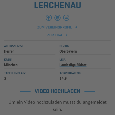
LERCHENAU
INFOTHEK
SPIELPLUS
ZUM VEREINSPROFIL
ZUR LIGA
ALTERSKLASSE
BEZIRK
Herren
Oberbayern
KREIS
LIGA
München
Landesliga Südost
TABELLENPLATZ
TORVERHÄLTNIS
3
14:9
VIDEO HOCHLADEN
Um ein Video hochzuladen musst du angemeldet
sein.