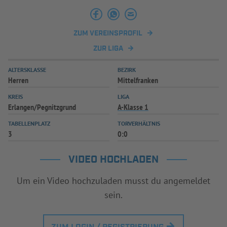
INFOTHEK
SPIELPLUS
ZUM VEREINSPROFIL
ZUR LIGA
ALTERSKLASSE
BEZIRK
Herren
Mittelfranken
KREIS
LIGA
Erlangen/Pegnitzgrund
A-Klasse 1
TABELLENPLATZ
TORVERHÄLTNIS
3
0:0
VIDEO HOCHLADEN
Um ein Video hochzuladen musst du angemeldet
sein.