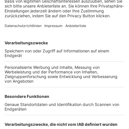
Login SpielPlus
FOLGE DEM BFV
TOP-VEREINE
TOP-PARTNER