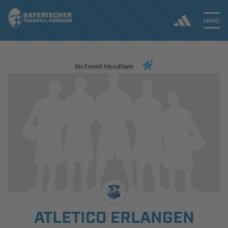
MENÜ
Jetzt einloggen
Als Favorit hinzufügen
ERGEBNISSE & WETTBEWERBE
NEUIGKEITEN
SPIELBETRIEB & VERBANDSLEBEN
AUSBILDUNG & FÖRDERUNG
DER VERBAND
ATLETICO ERLANGEN