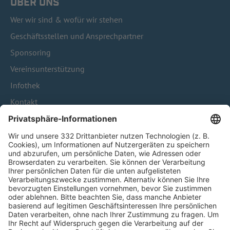
ÜBER UNS
Wer wir sind & wofür wir stehen
Geschäftsstellen und Ansprechpartner
Sponsoring
Vereinsunterstützung
Infothek
Kontakt
HÄUFIG BESUCHTE SEITEN
Pässe und Vereinswechsel
Trainerausbildung
Schulungsangebot Vereinsmitarbeiter
BFV-Geschäftsstellen
Trainerbörse