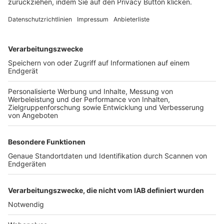
FOLGE DEM BFV
TOP-VEREINE
TOP-PARTNER
SFV
DFB
UEFA
FIFA