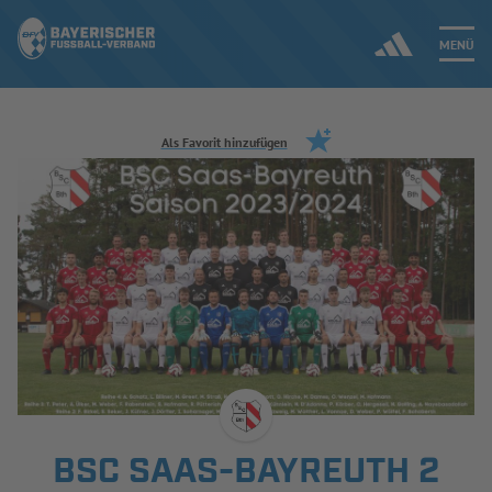
MENÜ
Jetzt einloggen
Als Favorit hinzufügen
ERGEBNISSE & WETTBEWERBE
NEUIGKEITEN
SPIELBETRIEB & VERBANDSLEBEN
AUSBILDUNG & FÖRDERUNG
DER VERBAND
BSC SAAS-BAYREUTH 2