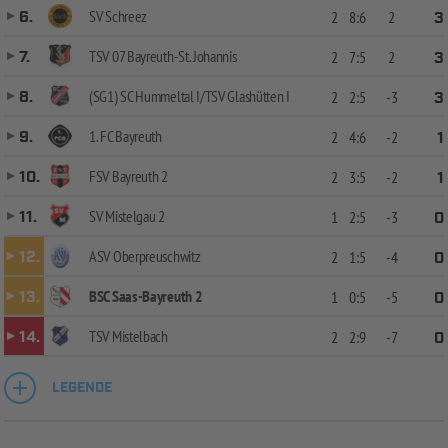
SV Schreez
6.
2
8:6
2
3
TSV 07 Bayreuth-St. Johannis
7.
2
7:5
2
3
(SG1) SC Hummeltal I/TSV Glashütten I
8.
2
2:5
-3
3
1. FC Bayreuth
9.
2
4:6
-2
1
FSV Bayreuth 2
10.
2
3:5
-2
1
SV Mistelgau 2
11.
1
2:5
-3
0
ASV Oberpreuschwitz
12.
2
1:5
-4
0
BSC Saas-Bayreuth 2
13.
1
0:5
-5
0
TSV Mistelbach
14.
2
2:9
-7
0
LEGENDE