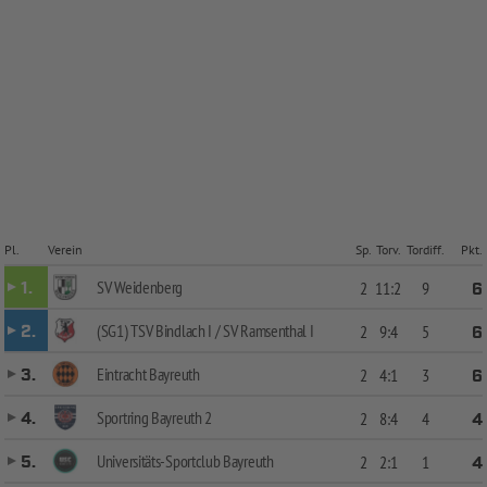
Pl.
Verein
Sp.
Torv.
Tordiff.
Pkt.
SV Weidenberg
1.
2
11:2
9
6
(SG1) TSV Bindlach I / SV Ramsenthal I
2.
2
9:4
5
6
Eintracht Bayreuth
3.
2
4:1
3
6
Sportring Bayreuth 2
4.
2
8:4
4
4
Universitäts-Sportclub Bayreuth
5.
2
2:1
1
4