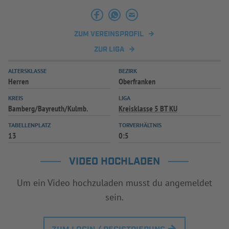
INFOTHEK
SPIELPLUS
ZUM VEREINSPROFIL
ZUR LIGA
ALTERSKLASSE
BEZIRK
Herren
Oberfranken
KREIS
LIGA
Bamberg/Bayreuth/Kulmb.
Kreisklasse 5 BT KU
TABELLENPLATZ
TORVERHÄLTNIS
13
0:5
VIDEO HOCHLADEN
Um ein Video hochzuladen musst du angemeldet
sein.