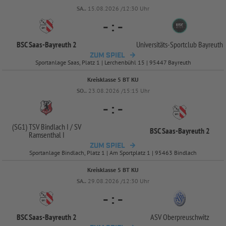
SA..
15.08.2026 /12:30 Uhr
-
:
-
BSC Saas-
Bayreuth 2
Universitäts-
Sportclub Bayreuth
ZUM SPIEL
Sportanlage Saas, Platz 1 | Lerchenbühl 15 | 95447 Bayreuth
Kreisklasse 5 BT KU
SO..
23.08.2026 /15:15 Uhr
-
:
-
(SG1) TSV Bindlach I /
SV
BSC Saas-
Bayreuth 2
Ramsenthal I
ZUM SPIEL
Sportanlage Bindlach, Platz 1 | Am Sportplatz 1 | 95463 Bindlach
Kreisklasse 5 BT KU
SA..
29.08.2026 /12:30 Uhr
-
:
-
BSC Saas-
Bayreuth 2
ASV Oberpreuschwitz