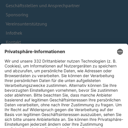
Geschäftsstellen und Ansprechpartner
Sponsoring
Vereinsunterstützung
Infothek
Kontakt
HÄUFIG BESUCHTE SEITEN
Pässe und Vereinswechsel
Trainerausbildung
Schulungsangebot Vereinsmitarbeiter
BFV-Geschäftsstellen
Trainerbörse
Login SpielPlus