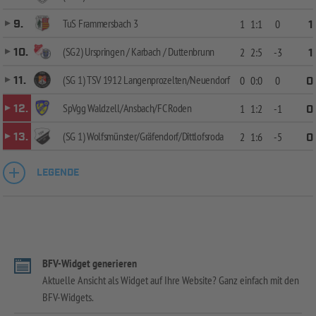
TuS Frammersbach 3
9.
1
1:1
0
1
(SG2) Urspringen / Karbach / Duttenbrunn
10.
2
2:5
-3
1
(SG 1) TSV 1912 Langenprozelten/Neuendorf
11.
0
0:0
0
0
SpVgg Waldzell/Ansbach/FC Roden
12.
1
1:2
-1
0
(SG 1) Wolfsmünster/Gräfendorf/Dittlofsroda
13.
2
1:6
-5
0
LEGENDE
BFV-Widget generieren
Aktuelle Ansicht als Widget auf Ihre Website? Ganz einfach mit den
BFV-Widgets.