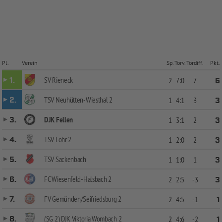
Pl.
Verein
Sp.
Torv.
Tordiff.
Pkt.
SV Rieneck
1.
2
7:0
7
6
TSV Neuhütten-Wiesthal 2
2.
1
4:1
3
3
DJK Fellen
3.
1
3:1
2
3
TSV Lohr 2
4.
1
2:0
2
3
TSV Sackenbach
5.
1
1:0
1
3
FC Wiesenfeld-Halsbach 2
6.
2
2:5
-3
3
FV Gemünden/Seifriedsburg 2
7.
2
4:5
-1
1
(SG 2) DJK Viktoria Wombach 2
8.
2
4:6
-2
1