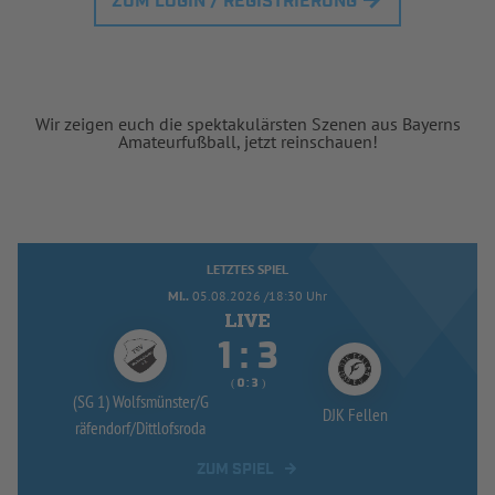
ZUM LOGIN / REGISTRIERUNG
Wir zeigen euch die spektakulärsten Szenen aus Bayerns
Amateurfußball, jetzt reinschauen!
LETZTES SPIEL
MI..
05.08.2026 /18:30 Uhr


:
( 
 )
:
(SG 1) Wolfsmünster/
G
DJK Fellen
räfendorf/
Dittlofsroda
ZUM SPIEL