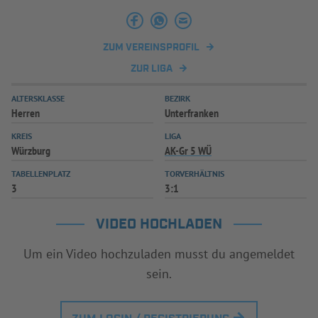
INFOTHEK
SPIELPLUS
ZUM VEREINSPROFIL
ZUR LIGA
ALTERSKLASSE
BEZIRK
Herren
Unterfranken
KREIS
LIGA
Würzburg
AK-Gr 5 WÜ
TABELLENPLATZ
TORVERHÄLTNIS
3
3:1
VIDEO HOCHLADEN
Um ein Video hochzuladen musst du angemeldet
sein.