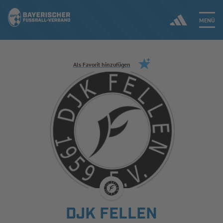
MENÜ
Jetzt einloggen
Als Favorit hinzufügen
ERGEBNISSE & WETTBEWERBE
NEUIGKEITEN
SPIELBETRIEB & VERBANDSLEBEN
AUSBILDUNG & FÖRDERUNG
DER VERBAND
DJK FELLEN