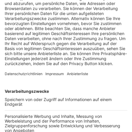
Pässe und Vereinswechsel
Trainerausbildung
Schulungsangebot Vereinsmitarbeiter
BFV-Geschäftsstellen
Trainerbörse
Login SpielPlus
FOLGE DEM BFV
TOP-VEREINE