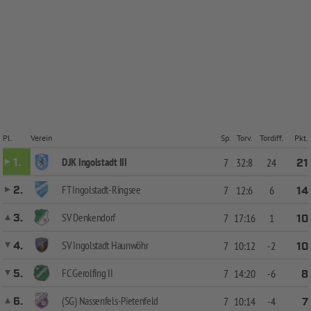
Pl.
Verein
Sp.
Torv.
Tordiff.
Pkt.
DJK Ingolstadt III
1.
7
32:8
24
21
FT Ingolstadt-Ringsee
2.
7
12:6
6
14
SV Denkendorf
3.
7
17:16
1
10
SV Ingolstadt Haunwöhr
4.
7
10:12
-2
10
FC Gerolfing II
5.
7
14:20
-6
8
(SG) Nassenfels-Pietenfeld
6.
7
10:14
-4
7