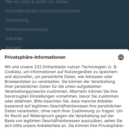
Wer wir sind & wofür wir stehen
Geschäftsstellen und Ansprechpartner
Sponsoring
Vereinsunterstützung
Infothek
Kontakt
HÄUFIG BESUCHTE SEITEN
Pässe und Vereinswechsel
Trainerausbildung
Schulungsangebot Vereinsmitarbeiter
BFV-Geschäftsstellen
Trainerbörse
Login SpielPlus