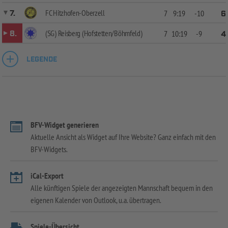
FC Hitzhofen-Oberzell
7.
7
9:19
-10
6
(SG) Reisberg (Hofstetten/Böhmfeld)
8.
7
10:19
-9
4
LEGENDE
BFV-Widget generieren
Aktuelle Ansicht als Widget auf Ihre Website? Ganz einfach mit den
BFV-Widgets.
iCal-Export
Alle künftigen Spiele der angezeigten Mannschaft bequem in den
eigenen Kalender von Outlook, u.a. übertragen.
Spiele-Übersicht