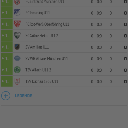
FC Eintracht München U11
1.
0
0:0
0
0
FC Ismaning U11
1.
0
0:0
0
0
FC Rot-Weiß Oberföhring U11
1.
0
0:0
0
0
SC Grüne Heide U11 2
1.
0
0:0
0
0
SV Am Hart U11
1.
0
0:0
0
0
SV WB Allianz München U11
1.
0
0:0
0
0
TSV Allach U11 2
1.
0
0:0
0
0
TSV Dachau 1865 U11
1.
0
0:0
0
0
LEGENDE