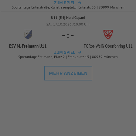
ZUM SPIEL
Sportanlage Enterstraße, Kunstrasenplatz | Enterstr. 55 | 80999 München
U11 (E-J) Nord Gepard
SA..
17.10.2026 /10:00 Uhr
-
:
-
ESV M.-
Freimann U11
FC Rot-
Weiß Oberföhring U11
ZUM SPIEL
Sportanlage Freimann, Platz 2 | Frankplatz 15 | 80939 München
MEHR ANZEIGEN