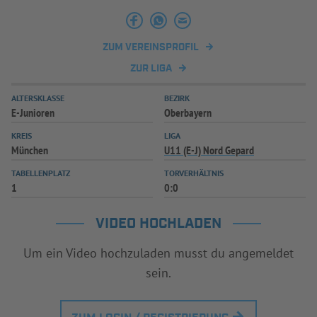
INFOTHEK
SPIELPLUS
ZUM VEREINSPROFIL
ZUR LIGA
ALTERSKLASSE
BEZIRK
E-Junioren
Oberbayern
KREIS
LIGA
München
U11 (E-J) Nord Gepard
TABELLENPLATZ
TORVERHÄLTNIS
1
0:0
VIDEO HOCHLADEN
Um ein Video hochzuladen musst du angemeldet
sein.