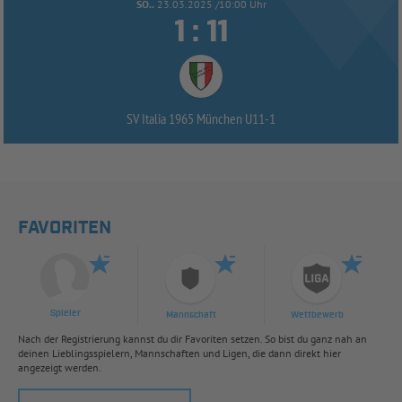
SO..
23.03.2025 /10:00 Uhr


:
SV Italia 1965 München U11-
1
FAVORITEN
Spieler
Mannschaft
Wettbewerb
Nach der Registrierung kannst du dir Favoriten setzen. So bist du ganz nah an
deinen Lieblingsspielern, Mannschaften und Ligen, die dann direkt hier
angezeigt werden.