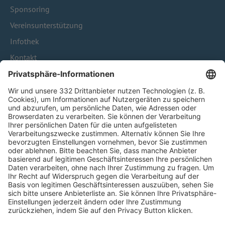
Sponsoring
Vereinsunterstützung
Infothek
Kontakt
HÄUFIG BESUCHTE SEITEN
Pässe und Vereinswechsel
Trainerausbildung
Schulungsangebot Vereinsmitarbeiter
BFV-Geschäftsstellen
Trainerbörse
Login SpielPlus
FOLGE DEM BFV