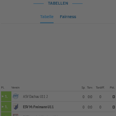
TABELLEN
Tabelle
Fairness
Pl.
Verein
Sp.
Torv.
Tordiff.
Pkt.
ASV Dachau U11 2
1.
0
0:0
0
0
ESV M.-Freimann U11
1.
0
0:0
0
0