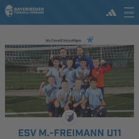
MENÜ
Jetzt einloggen
Als Favorit hinzufügen
ERGEBNISSE & WETTBEWERBE
NEUIGKEITEN
SPIELBETRIEB & VERBANDSLEBEN
AUSBILDUNG & FÖRDERUNG
DER VERBAND
ESV M.-FREIMANN U11