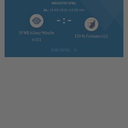
NÄCHSTES SPIEL
SA..
19.09.2026 /10:00 Uhr
-
:
-
SV WB Allianz Münche
ESV M.-
Freimann U11
n U11
ZUM SPIEL