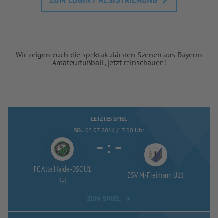
ZUM LOGIN / REGISTRIERUNG
Wir zeigen euch die spektakulärsten Szenen aus Bayerns
Amateurfußball, jetzt reinschauen!
LETZTES SPIEL
SO..
05.07.2026 /17:00 Uhr
-
:
-
FC Alte Haide-
DSC U1
ESV M.-
Freimann U11
1-
I
ZUM SPIEL