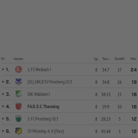
Pl.
Verein
Sp.
Torv.
Tordiff.
Pkt.
1. FC Weidach I
1.
8
34:7
27
24
(SG) DJK/ESV Penzberg U13
2.
8
34:8
26
19
DJK Waldram I
3.
8
38:13
25
18
FA.D. E.C. Thanning
4.
8
19:9
10
16
1. FC Penzberg U13
5.
8
28:23
5
12
SV Münsing-A. II (Flex)
6.
8
45:44
1
12