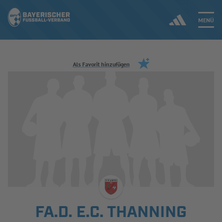
MENÜ
Jetzt einloggen
Als Favorit hinzufügen
ERGEBNISSE & WETTBEWERBE
NEUIGKEITEN
SPIELBETRIEB & VERBANDSLEBEN
AUSBILDUNG & FÖRDERUNG
DER VERBAND
FA.D. E.C. THANNING