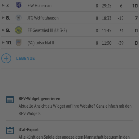
FSV Höhenrain
7.
8
29:35
-6
10
JFG Wolfratshausen
8.
8
18:33
-15
7
FF Geretsried III (U13-2)
9.
8
11:45
-34
0
(SG) Loisachtal II
10.
8
11:50
-39
0
LEGENDE
BFV-Widget generieren
Aktuelle Ansicht als Widget auf Ihre Website? Ganz einfach mit den
BFV-Widgets.
iCal-Export
Alle künftigen Spiele der angezeigten Mannschaft bequem in den