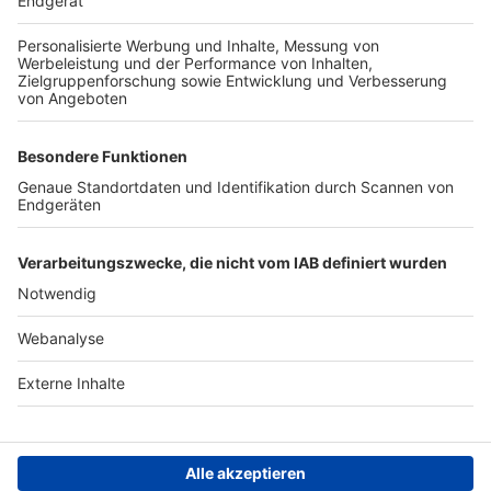
TOP-PARTNER
SFV
DFB
UEFA
FIFA
Nutzungsbedingungen
Datenschutz
Impressum