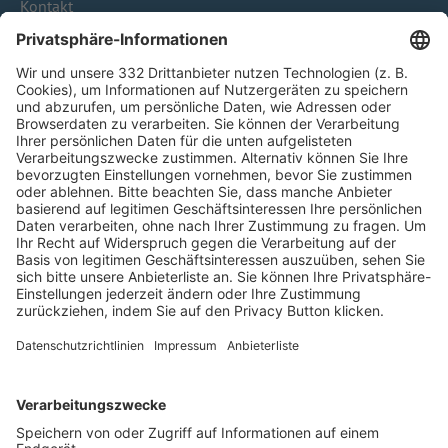
Kontakt
HÄUFIG BESUCHTE SEITEN
Pässe und Vereinswechsel
Trainerausbildung
Schulungsangebot Vereinsmitarbeiter
BFV-Geschäftsstellen
Trainerbörse
Login SpielPlus
FOLGE DEM BFV
TOP-VEREINE