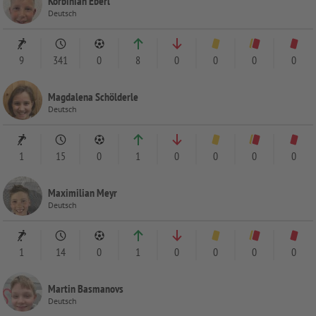
Korbinian Eberl
Deutsch
9
341
0
8
0
0
0
0
Magdalena Schölderle
Deutsch
1
15
0
1
0
0
0
0
Maximilian Meyr
Deutsch
1
14
0
1
0
0
0
0
Martin Basmanovs
Deutsch