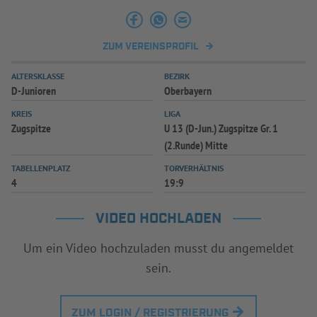
INFOTHEK
SPIELPLUS
ZUM VEREINSPROFIL
ALTERSKLASSE
BEZIRK
D-Junioren
Oberbayern
KREIS
LIGA
Zugspitze
U 13 (D-Jun.) Zugspitze Gr. 1
(2.Runde) Mitte
TABELLENPLATZ
TORVERHÄLTNIS
4
19:9
VIDEO HOCHLADEN
Um ein Video hochzuladen musst du angemeldet
sein.
ZUM LOGIN / REGISTRIERUNG