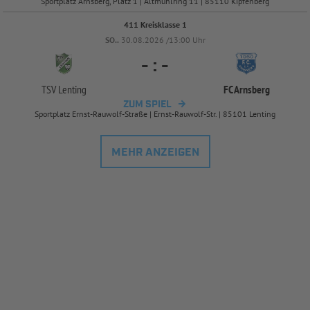
Sportplatz Arnsberg, Platz 1 | Altmühlring 11 | 85110 Kipfenberg
411 Kreisklasse 1
SO..
30.08.2026 /13:00 Uhr
-
:
-
TSV Lenting
FC Arnsberg
ZUM SPIEL
Sportplatz Ernst-Rauwolf-Straße | Ernst-Rauwolf-Str. | 85101 Lenting
MEHR ANZEIGEN