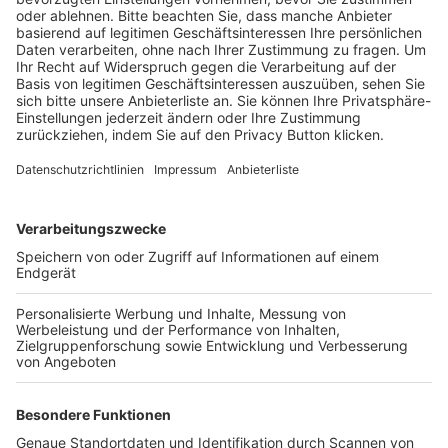
BFV-Geschäftsstellen
Trainerbörse
Login SpielPlus
FOLGE DEM BFV
TOP-VEREINE
TOP-PARTNER