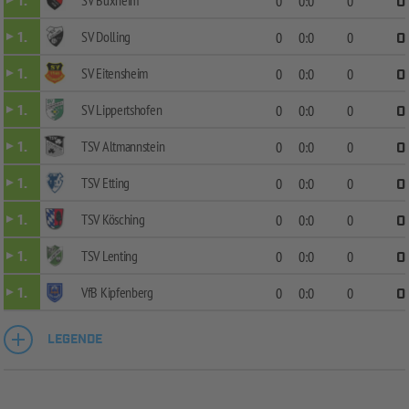
SV Buxheim
1.
0
0:0
0
0
SV Dolling
1.
0
0:0
0
0
SV Eitensheim
1.
0
0:0
0
0
SV Lippertshofen
1.
0
0:0
0
0
TSV Altmannstein
1.
0
0:0
0
0
TSV Etting
1.
0
0:0
0
0
TSV Kösching
1.
0
0:0
0
0
TSV Lenting
1.
0
0:0
0
0
VfB Kipfenberg
1.
0
0:0
0
0
LEGENDE