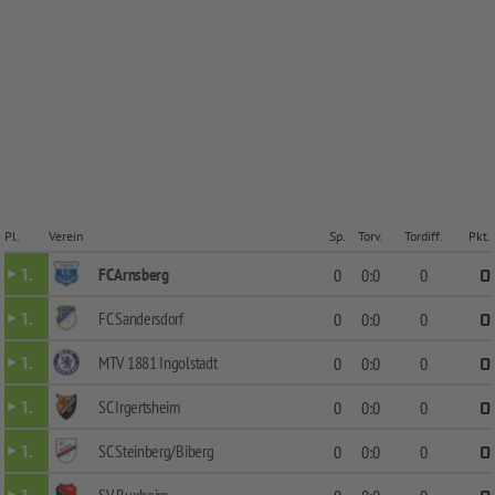
Pl.
Verein
Sp.
Torv.
Tordiff.
Pkt.
FC Arnsberg
1.
0
0:0
0
0
FC Sandersdorf
1.
0
0:0
0
0
MTV 1881 Ingolstadt
1.
0
0:0
0
0
SC Irgertsheim
1.
0
0:0
0
0
SC Steinberg/Biberg
1.
0
0:0
0
0