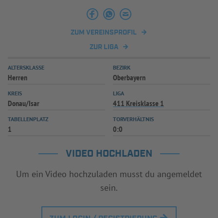
INFOTHEK
SPIELPLUS
ZUM VEREINSPROFIL
ZUR LIGA
ALTERSKLASSE
BEZIRK
Herren
Oberbayern
KREIS
LIGA
Donau/Isar
411 Kreisklasse 1
TABELLENPLATZ
TORVERHÄLTNIS
1
0:0
VIDEO HOCHLADEN
Um ein Video hochzuladen musst du angemeldet
sein.