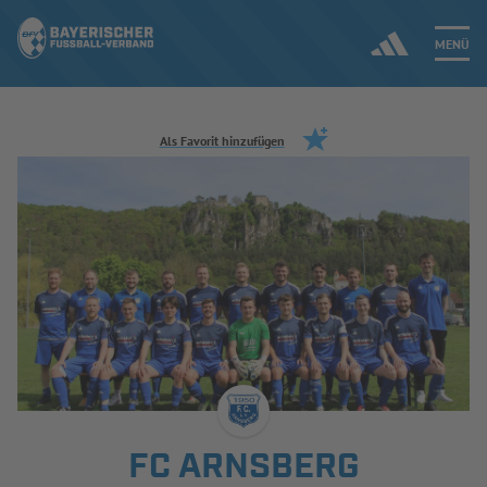
MENÜ
Jetzt einloggen
Als Favorit hinzufügen
ERGEBNISSE & WETTBEWERBE
NEUIGKEITEN
SPIELBETRIEB & VERBANDSLEBEN
AUSBILDUNG & FÖRDERUNG
DER VERBAND
FC ARNSBERG