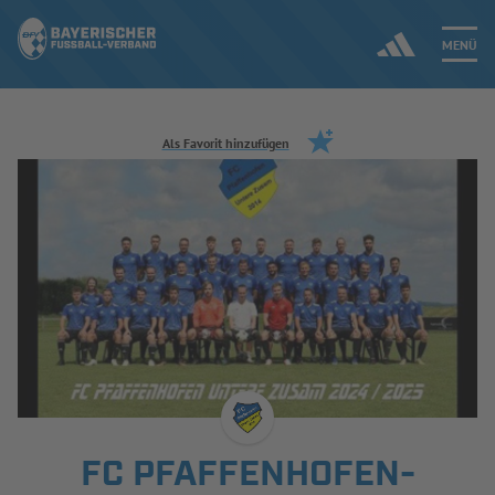
MENÜ
Jetzt einloggen
Als Favorit hinzufügen
ERGEBNISSE & WETTBEWERBE
NEUIGKEITEN
SPIELBETRIEB & VERBANDSLEBEN
AUSBILDUNG & FÖRDERUNG
DER VERBAND
FC PFAFFENHOFEN-