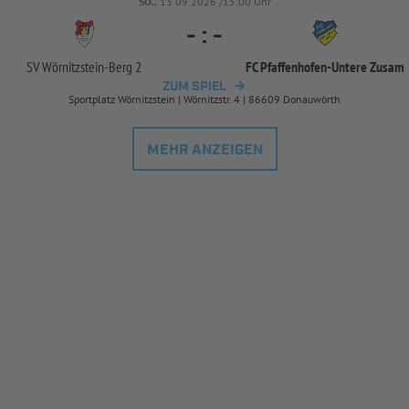
SO..
13.09.2026 /15:00 Uhr
-
:
-
SV Wörnitzstein-
Berg 2
FC Pfaffenhofen-
Untere Zusam
ZUM SPIEL
Sportplatz Wörnitzstein | Wörnitzstr. 4 | 86609 Donauwörth
MEHR ANZEIGEN