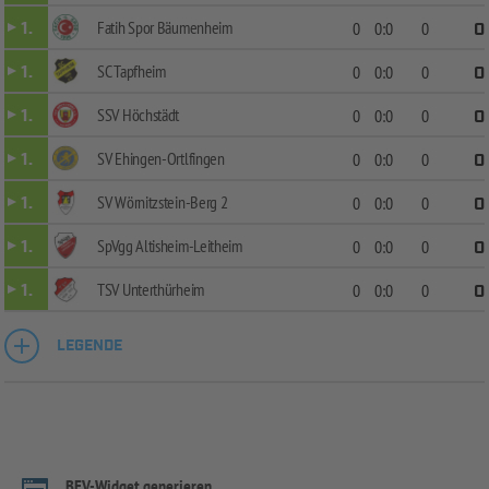
Fatih Spor Bäumenheim
1.
0
0:0
0
0
SC Tapfheim
1.
0
0:0
0
0
SSV Höchstädt
1.
0
0:0
0
0
SV Ehingen-Ortlfingen
1.
0
0:0
0
0
SV Wörnitzstein-Berg 2
1.
0
0:0
0
0
SpVgg Altisheim-Leitheim
1.
0
0:0
0
0
TSV Unterthürheim
1.
0
0:0
0
0
LEGENDE
BFV-Widget generieren