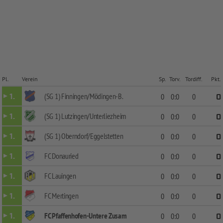
Pl.
Verein
Sp.
Torv.
Tordiff.
Pkt.
(SG 1) Finningen/Mödingen-B.
1.
0
0:0
0
0
(SG 1) Lutzingen/Unterliezheim
1.
0
0:0
0
0
(SG 1) Oberndorf/Eggelstetten
1.
0
0:0
0
0
FC Donauried
1.
0
0:0
0
0
FC Lauingen
1.
0
0:0
0
0
FC Mertingen
1.
0
0:0
0
0
FC Pfaffenhofen-Untere Zusam
1.
0
0:0
0
0