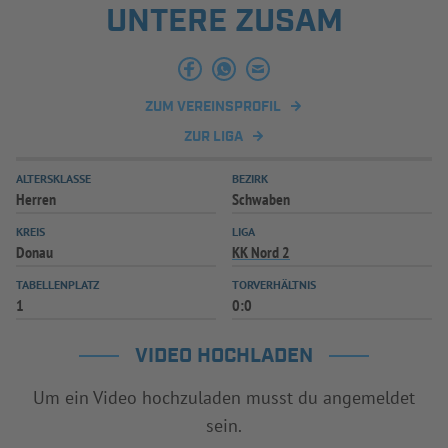
UNTERE ZUSAM
INFOTHEK
SPIELPLUS
ZUM VEREINSPROFIL
ZUR LIGA
ALTERSKLASSE
BEZIRK
Herren
Schwaben
KREIS
LIGA
Donau
KK Nord 2
TABELLENPLATZ
TORVERHÄLTNIS
1
0:0
VIDEO HOCHLADEN
Um ein Video hochzuladen musst du angemeldet
sein.