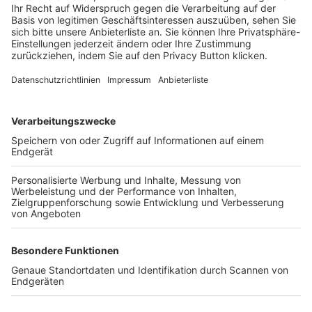
Login SpielPlus
FOLGE DEM BFV
TOP-VEREINE
TOP-PARTNER