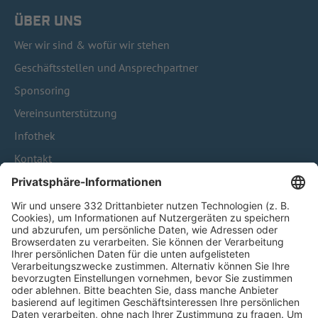
ÜBER UNS
Wer wir sind & wofür wir stehen
Geschäftsstellen und Ansprechpartner
Sponsoring
Vereinsunterstützung
Infothek
Kontakt
HÄUFIG BESUCHTE SEITEN
Pässe und Vereinswechsel
Trainerausbildung
Schulungsangebot Vereinsmitarbeiter
BFV-Geschäftsstellen
Trainerbörse