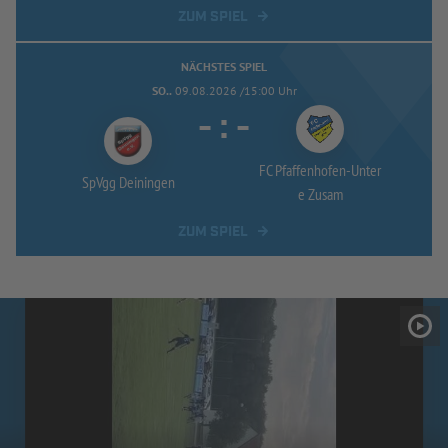
ZUM SPIEL
NÄCHSTES SPIEL
SO..
09.08.2026 /15:00 Uhr
-
:
-
FC Pfaffenhofen-
Unter
SpVgg Deiningen
e Zusam
ZUM SPIEL