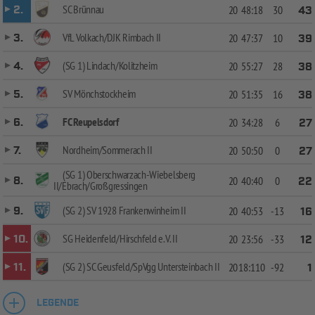
SC Brünnau
2.
20
48:18
30
43
VfL Volkach/DJK Rimbach II
3.
20
47:37
10
39
(SG 1) Lindach/Kolitzheim
4.
20
55:27
28
38
SV Mönchstockheim
5.
20
51:35
16
38
FC Reupelsdorf
6.
20
34:28
6
27
Nordheim/Sommerach II
7.
20
50:50
0
27
(SG 1) Oberschwarzach-Wiebelsberg
8.
20
40:40
0
22
II/Ebrach/Großgressingen
(SG 2) SV 1928 Frankenwinheim II
9.
20
40:53
-13
16
SG Heidenfeld/Hirschfeld e.V. II
10.
20
23:56
-33
12
(SG 2) SC Geusfeld/SpVgg Untersteinbach II
11.
20
18:110
-92
1
LEGENDE