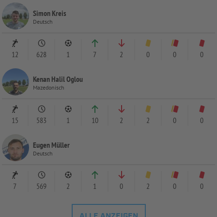
Simon Kreis
Deutsch
12
628
1
7
2
0
0
0
Kenan Halil Oglou
Mazedonisch
15
583
1
10
2
2
0
0
Eugen Müller
Deutsch
7
569
2
1
0
2
0
0
ALLE ANZEIGEN