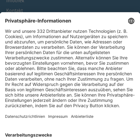
Infothek
Kontakt
HÄUFIG BESUCHTE SEITEN
Pässe und Vereinswechsel
Trainerausbildung
Schulungsangebot Vereinsmitarbeiter
BFV-Geschäftsstellen
Trainerbörse
Login SpielPlus
FOLGE DEM BFV