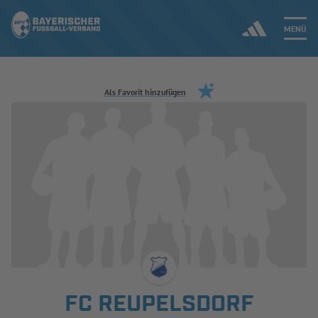
MENÜ
Jetzt einloggen
Als Favorit hinzufügen
ERGEBNISSE & WETTBEWERBE
NEUIGKEITEN
SPIELBETRIEB & VERBANDSLEBEN
AUSBILDUNG & FÖRDERUNG
DER VERBAND
FC REUPELSDORF