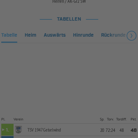
Herren / AK-Gr2 SW
TABELLEN
Tabelle
Heim
Auswärts
Hinrunde
Rückrunde
Fa
Pl.
Verein
Sp.
Torv.
Tordiff.
Pkt.
TSV 1947 Geiselwind
1.
20
72:24
48
48