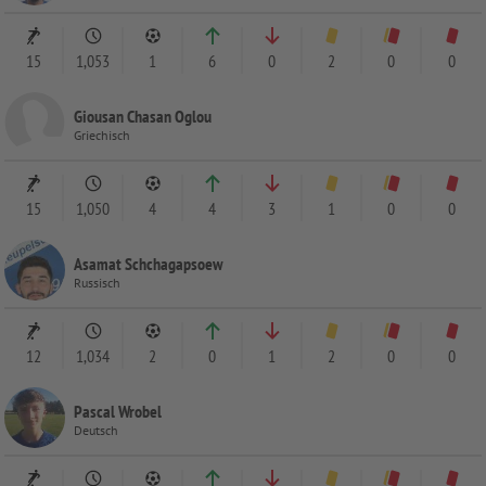
15
1,053
1
6
0
2
0
0
Giousan Chasan Oglou
Griechisch
15
1,050
4
4
3
1
0
0
Asamat Schchagapsoew
Russisch
12
1,034
2
0
1
2
0
0
Pascal Wrobel
Deutsch