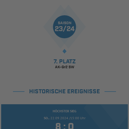
SAISON
23/24
7. PLATZ
AK-Gr2 SW
HISTORISCHE EREIGNISSE
HÖCHSTER SIEG
SO..
22.09.2024 /15:00 Uhr


: