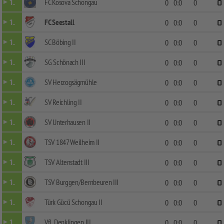
FC Kosova Schongau
1.
0
0:0
0
0
FC Seestall
1.
0
0:0
0
0
SC Böbing II
1.
0
0:0
0
0
SG Schönach III
1.
0
0:0
0
0
SV Herzogsägmühle
1.
0
0:0
0
0
SV Reichling II
1.
0
0:0
0
0
SV Unterhausen II
1.
0
0:0
0
0
TSV 1847 Weilheim II
1.
0
0:0
0
0
TSV Altenstadt III
1.
0
0:0
0
0
TSV Burggen/Bernbeuren III
1.
0
0:0
0
0
Türk Gücü Schongau II
1.
0
0:0
0
0
VfL Denklingen III
1.
0
0:0
0
0