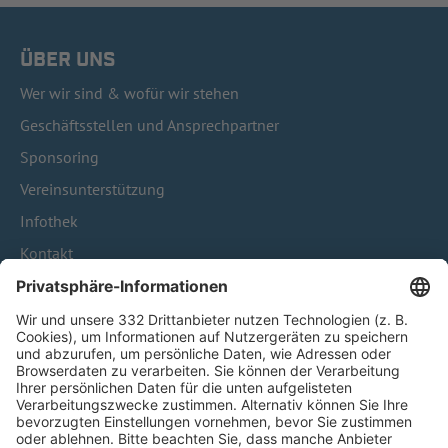
ÜBER UNS
Wer wir sind & wofür wir stehen
Geschäftsstellen und Ansprechpartner
Sponsoring
Vereinsunterstützung
Infothek
Kontakt
HÄUFIG BESUCHTE SEITEN
Pässe und Vereinswechsel
Trainerausbildung
Schulungsangebot Vereinsmitarbeiter
BFV-Geschäftsstellen