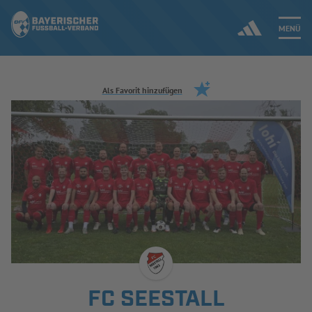
MENÜ
Jetzt einloggen
Als Favorit hinzufügen
ERGEBNISSE & WETTBEWERBE
NEUIGKEITEN
SPIELBETRIEB & VERBANDSLEBEN
AUSBILDUNG & FÖRDERUNG
DER VERBAND
FC SEESTALL