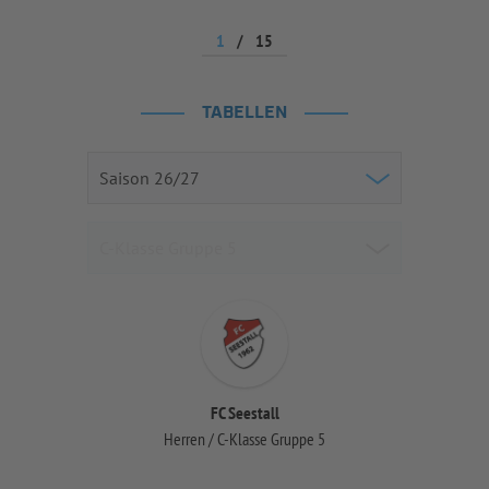
1
/
15
TABELLEN
FC Seestall
Herren / C-Klasse Gruppe 5