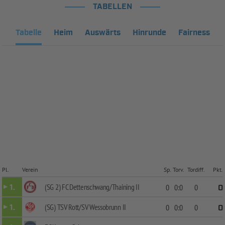
TABELLEN
Tabelle
Heim
Auswärts
Hinrunde
Fairness
Pl.
Verein
Sp.
Torv.
Tordiff.
Pkt.
(SG 2) FC Dettenschwang/Thaining II
1.
0
0:0
0
0
(SG) TSV Rott/SV Wessobrunn II
1.
0
0:0
0
0