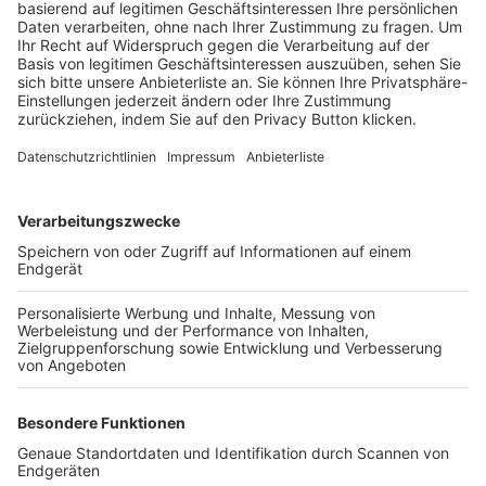
Trainerbörse
Login SpielPlus
FOLGE DEM BFV
TOP-VEREINE
TOP-PARTNER