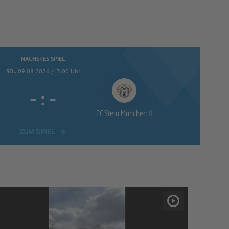
NÄCHSTES SPIEL
SO..
09.08.2026 /13:00 Uhr
-
:
-
FC Stern München II
ZUM SPIEL