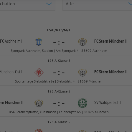
FS/H/K-FS/M/1
-
:
-
FC Aschheim II
FC Stern München II
Sportpark Aschheim, Stadion | Am Sportpark 4 | 85609 Aschheim
125 A-Klasse 5
-
:
-
München-
Ost II
FC Stern München II
Sportanlage Sieboldstraße | Sieboldstr. 4 | 81669 München
125 A-Klasse 5
-
:
-
ern München II
SV Waldperlach II
BSA Feldbergstraße, Kunstrasen | Feldbergstr. 65 | 81825 München
125 A-Klasse 5