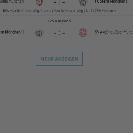
-
:
-
lonia München
FC Stern München II
BSA Max-Reinhardt-Weg, Platz 1 | Max-Reinhardt-Weg 28 | 81739 München
125 A-Klasse 5
-
:
-
ern München II
SV Akgüney Spor Münch
MEHR ANZEIGEN