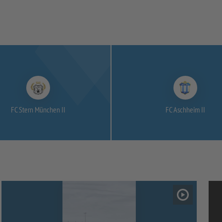
FC Stern München II
FC Aschheim II