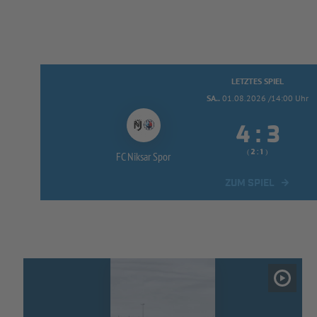
LETZTES SPIEL
SA..
01.08.2026 /14:00 Uhr


:
( 
 )
:
FC Niksar Spor
ZUM SPIEL