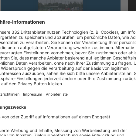
FC STERN MÜNCHEN II - FC PERLACH
S
MÜNCHEN II
M