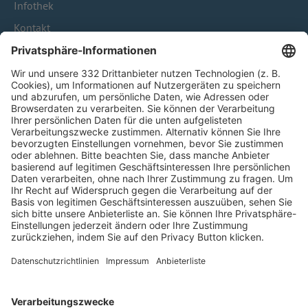
Infothek
Kontakt
HÄUFIG BESUCHTE SEITEN
Pässe und Vereinswechsel
Trainerausbildung
Schulungsangebot Vereinsmitarbeiter
BFV-Geschäftsstellen
Trainerbörse
Login SpielPlus
FOLGE DEM BFV