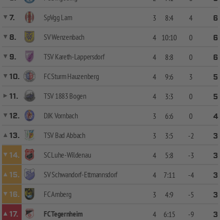
SpVgg Lam
7.
3
8:4
4
6
SV Wenzenbach
8.
4
10:10
0
6
TSV Kareth-Lappersdorf
9.
4
8:8
0
6
FC Sturm Hauzenberg
10.
4
9:6
3
5
TSV 1883 Bogen
11.
4
3:3
0
5
DJK Vornbach
12.
3
6:6
0
4
TSV Bad Abbach
13.
3
3:5
-2
3
SC Luhe-Wildenau
14.
4
5:8
-3
3
SV Schwandorf-Ettmannsdorf
15.
4
7:11
-4
3
FC Amberg
16.
3
4:9
-5
3
FC Tegernheim
17.
4
6:15
-9
3