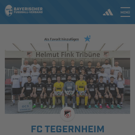
MENÜ
Jetzt einloggen
Als Favorit hinzufügen
ERGEBNISSE & WETTBEWERBE
NEUIGKEITEN
SPIELBETRIEB & VERBANDSLEBEN
AUSBILDUNG & FÖRDERUNG
DER VERBAND
FC TEGERNHEIM