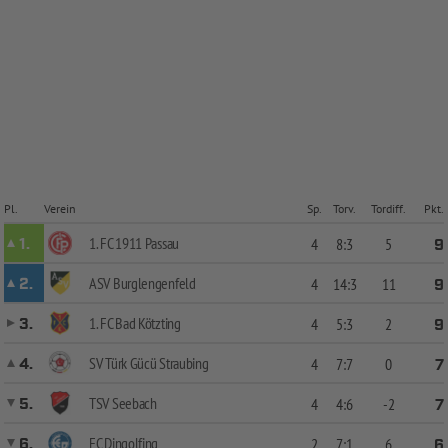
Pl.
Verein
Sp.
Torv.
Tordiff.
Pkt.
1. FC 1911 Passau
1.
4
8:3
5
9
ASV Burglengenfeld
2.
4
14:3
11
9
1. FC Bad Kötzting
3.
4
5:3
2
9
SV Türk Gücü Straubing
4.
4
7:7
0
7
TSV Seebach
5.
4
4:6
-2
7
FC Dingolfing
6.
2
7:1
6
6