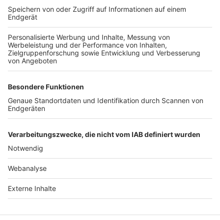
TOP-VEREINE
TOP-PARTNER
SFV
DFB
UEFA
FIFA
Nutzungsbedingungen
Datenschutz
Impressum