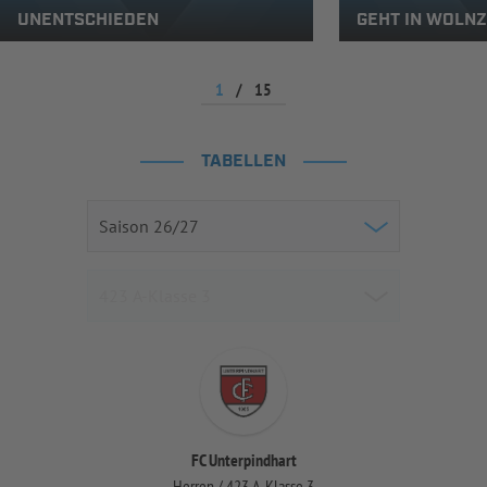
UNENTSCHIEDEN
GEHT IN WOLN
1
/
15
TABELLEN
FC Unterpindhart
Herren / 423 A-Klasse 3