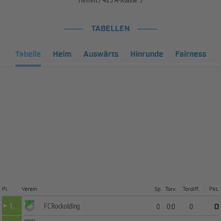
TABELLEN
Tabelle
Heim
Auswärts
Hinrunde
Fairness
Pl.
Verein
Sp.
Torv.
Tordiff.
Pkt.
FC Rockolding
1.
0
0:0
0
0