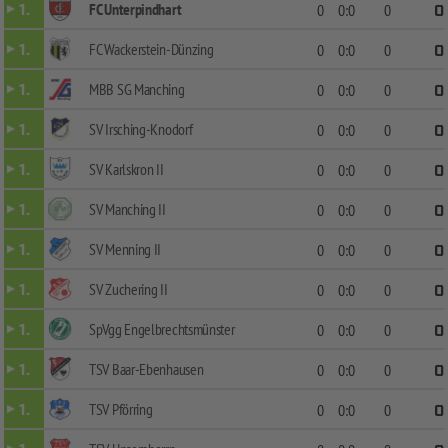
FC Unterpindhart
1.
0
0:0
0
0
FC Wackerstein-Dünzing
1.
0
0:0
0
0
MBB SG Manching
1.
0
0:0
0
0
SV Irsching-Knodorf
1.
0
0:0
0
0
SV Karlskron II
1.
0
0:0
0
0
SV Manching II
1.
0
0:0
0
0
SV Menning II
1.
0
0:0
0
0
SV Zuchering II
1.
0
0:0
0
0
SpVgg Engelbrechtsmünster
1.
0
0:0
0
0
TSV Baar-Ebenhausen
1.
0
0:0
0
0
TSV Pförring
1.
0
0:0
0
0