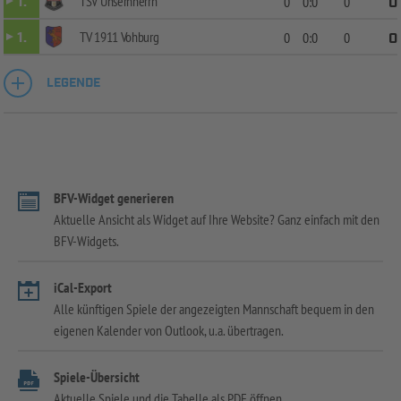
TSV Unsernherrn
1.
0
0:0
0
0
TV 1911 Vohburg
1.
0
0:0
0
0
LEGENDE
BFV-Widget generieren
Aktuelle Ansicht als Widget auf Ihre Website? Ganz einfach mit den
BFV-Widgets.
iCal-Export
Alle künftigen Spiele der angezeigten Mannschaft bequem in den
eigenen Kalender von Outlook, u.a. übertragen.
Spiele-Übersicht
Aktuelle Spiele und die Tabelle als PDF öffnen.