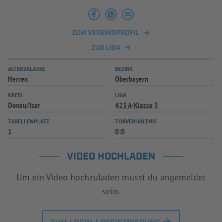
INFOTHEK
SPIELPLUS
ZUM VEREINSPROFIL
ZUR LIGA
ALTERSKLASSE
BEZIRK
Herren
Oberbayern
KREIS
LIGA
Donau/Isar
423 A-Klasse 3
TABELLENPLATZ
TORVERHÄLTNIS
1
0:0
VIDEO HOCHLADEN
Um ein Video hochzuladen musst du angemeldet
sein.