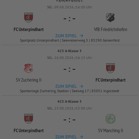
FS/H/K-FS/D/I/1
SO..
09.08.2026 /16:00 Uhr
-
:
-
FC Unterpindhart
VfB Friedrichshofen
ZUM SPIEL
Sportplatz Unterpindhart | Seewiesenweg 5 | 85290 Geisenfeld
423 A-Klasse 3
SO..
16.08.2026 /16:15 Uhr
-
:
-
SV Zuchering II
FC Unterpindhart
ZUM SPIEL
Sportanlage Zuchering, Stadion | Seeweg 17 | 85051 Ingolstadt
423 A-Klasse 3
SO..
23.08.2026 /15:00 Uhr
-
:
-
FC Unterpindhart
SV Manching II
ZUM SPIEL