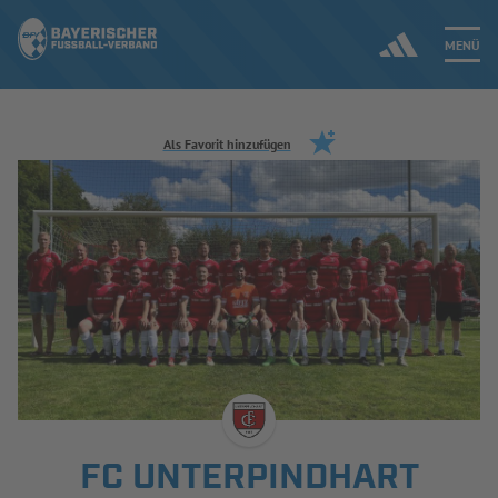
MENÜ
Jetzt einloggen
Als Favorit hinzufügen
ERGEBNISSE & WETTBEWERBE
NEUIGKEITEN
SPIELBETRIEB & VERBANDSLEBEN
AUSBILDUNG & FÖRDERUNG
DER VERBAND
FC UNTERPINDHART