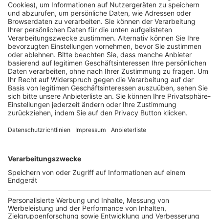
Pässe und Vereinswechsel
Trainerausbildung
Schulungsangebot Vereinsmitarbeiter
BFV-Geschäftsstellen
Trainerbörse
Login SpielPlus
FOLGE DEM BFV
TOP-VEREINE